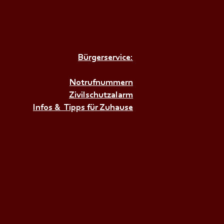
Bürgerservice:
𝗥𝗨𝗡𝗗𝗔𝗨𝗦𝗕𝗜𝗟𝗗𝗨𝗡𝗚
𝗕𝗘𝗭𝗜𝗥𝗞+++
Notrufnummern
Zivilschutzalarm
Infos & Tipps für Zuhause