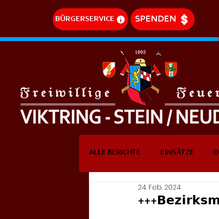
SPENDEN
BÜRGERSERVICE
ALLE BERICHTE
EINSÄTZE
D
24. Feb. 2024
DREHLEITEREINSÄTZE
EVE
+++𝗕𝗲𝘇𝗶𝗿𝗸𝘀𝗺