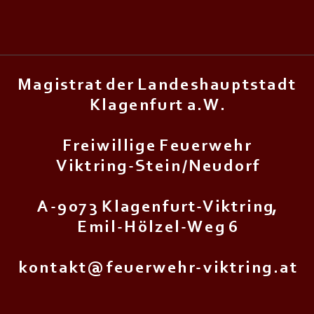
M a g i s t r a t d e r L a n d e s h a u p t s t a d t
K l a g e n f u r t a . W .
F r e i w i l l i g e F e u e r w e h r
V i k t r i n g - S t e i n / N e u d o r f
A - 9 0 7 3 K l a g e n f u r t - V i k t r i n g,
E m i l - H ö l z e l - W e g 6
k o n t a k t @ f e u e r w e h r - v i k t r i n g . a t