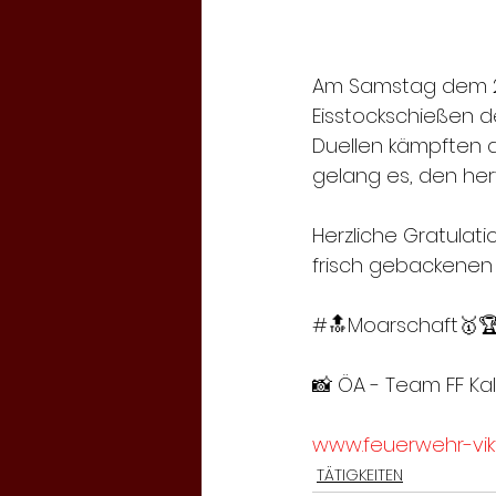
Am Samstag dem 25.
Eisstockschießen de
Duellen kämpften 
gelang es, den her
Herzliche Gratulat
frisch gebackenen B
#🔝Moarschaft🥇
📸 ÖA - Team FF Kal
www.feuerwehr-vikt
TÄTIGKEITEN