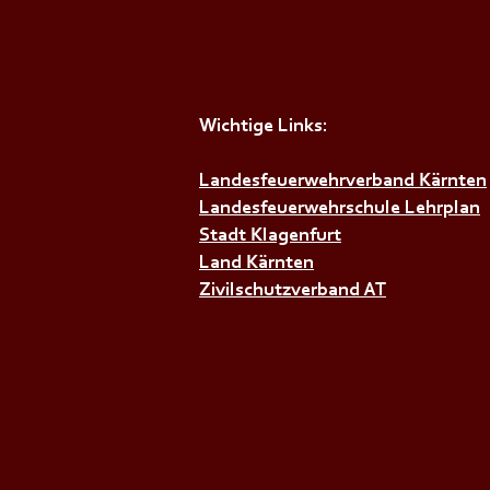
Wichtige Links:
Landesfeuerwehrverband Kärnten
+++𝗚𝗘𝗠𝗘𝗜𝗡𝗦𝗖𝗛𝗔𝗙𝗧𝗦Ü𝗕
Landesfeuerwehrschule Lehrplan
Stadt Klagenfurt
Land Kärnten
Zivilschutzverband AT