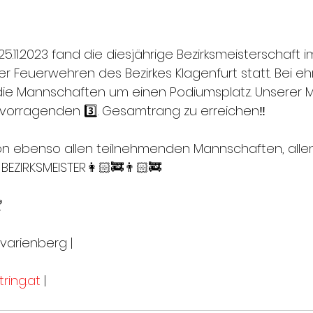
11.2023 fand die diesjährige Bezirksmeisterschaft i
r Feuerwehren des Bezirkes Klagenfurt statt. Bei eh
die Mannschaften um einen Podiumsplatz. Unserer 
vorragenden 3️⃣. Gesamtrang zu erreichen‼️
ion ebenso allen teilnehmenden Mannschaften, all
EZIRKSMEISTER👩🏻‍🚒👨🏻‍🚒

varienberg | 
ring.at
 |