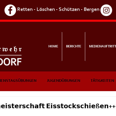
Retten - Löschen - Schützen - Bergen
HOME
BERICHTE
MEDIENAUFTRIT
IENSTAGSÜBUNGEN
JUGENDÜBUNGEN
TÄTIGKEITEN
NTS
IN KÜRZE
𝗶𝘀𝘁𝗲𝗿𝘀𝗰𝗵𝗮𝗳𝘁 𝗘𝗶𝘀𝘀𝘁𝗼𝗰𝗸𝘀𝗰𝗵𝗶𝗲ß𝗲𝗻+