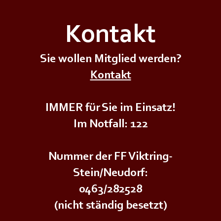
Kontakt
Sie wollen Mitglied werden?
+++𝗘𝗥𝗦𝗧𝗘 - 𝗛𝗜𝗟𝗙𝗘 𝗞𝗨𝗥𝗦
+++𝗚
Kontakt
𝗱𝗲𝗿
𝗜𝗠 
𝗨𝗡𝗚+++
𝗝𝘂𝗴𝗲𝗻𝗱𝗳𝗲𝘂𝗲𝗿𝘄𝗲𝗵𝗿+++
IMMER für Sie im Einsatz!
Im Notfall: 122
Nummer der FF Viktring-
Stein/Neudorf:
0463/282528
(nicht ständig besetzt)