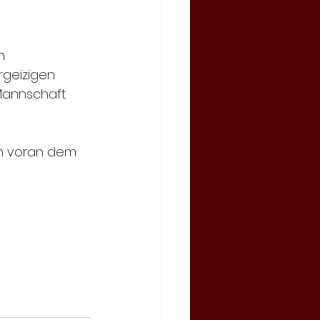
m 
rgeizigen 
Mannschaft 
en voran dem 