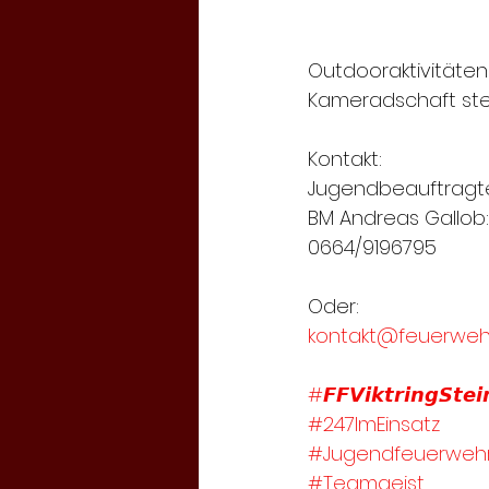
Outdooraktivitäte
Kameradschaft ste
Kontakt:
Jugendbeauftragte
BM Andreas Gallob:
0664/9196795
Oder:
kontakt@feuerwehr-
#𝙁𝙁𝙑𝙞𝙠𝙩𝙧𝙞𝙣𝙜𝙎𝙩𝙚𝙞
#247ImEinsatz
#Jugendfeuerweh
#Teamgeist