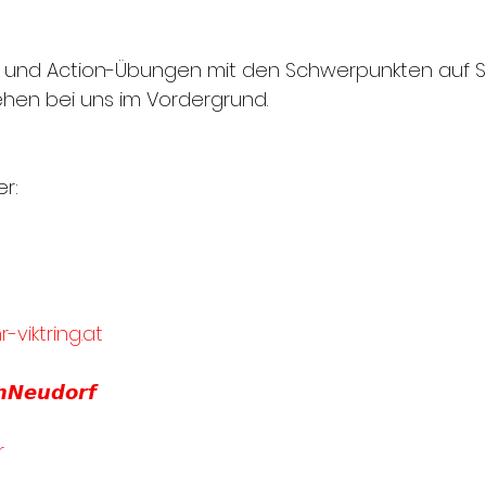
n und Action-Übungen mit den Schwerpunkten auf 
hen bei uns im Vordergrund.
r:
viktring.at
𝙣𝙉𝙚𝙪𝙙𝙤𝙧𝙛
r