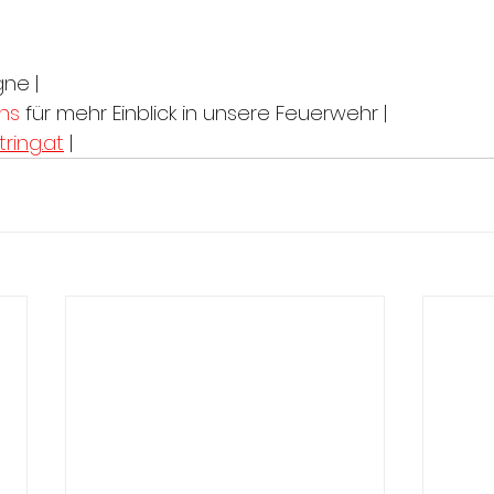
ne |
ns
 für mehr Einblick in unsere Feuerwehr |
ring.at
 |