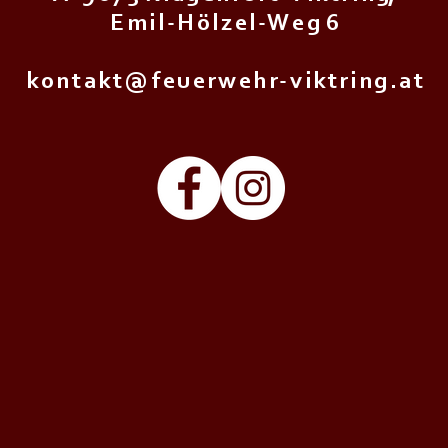
E m i l - H ö l z e l - W e g 6
k o n t a k t @ f e u e r w e h r - v i k t r i n g . a t