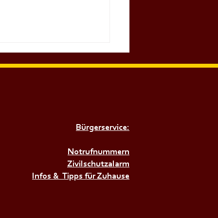
Bürgerservice:
Notrufnummern
𝗘𝗠𝗘𝗜𝗡𝗦𝗖𝗛𝗔𝗙𝗧𝗦Ü𝗕𝗨𝗡𝗚+++
Zivilschutzalarm
Infos & Tipps für Zuhause