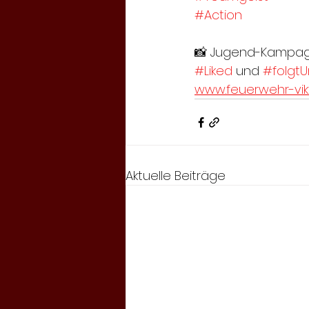
#Action
📸 Jugend-Kampag
#Liked
 und 
#folgtU
www.feuerwehr-vikt
Aktuelle Beiträge