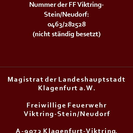
Nummer der FF Viktring-
Stein/Neudorf:
0463/282528
(nicht ständig besetzt)
M a g i s t r a t d e r L a n d e s h a u p t s t a d t
K l a g e n f u r t a . W .
F r e i w i l l i g e F e u e r w e h r
V i k t r i n g - S t e i n / N e u d o r f
A - 9 0 7 3 K l a g e n f u r t - V i k t r i n g,