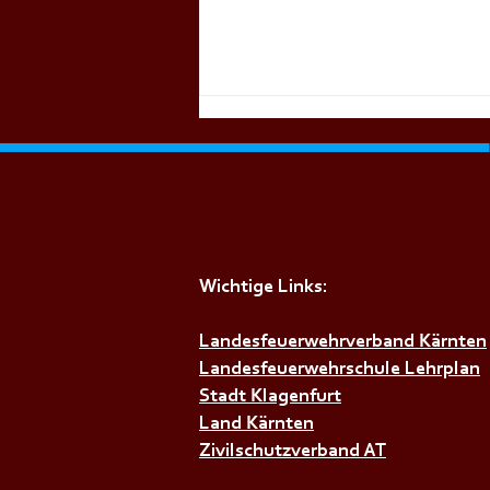
Wichtige Links:
+++𝗘𝗶𝗻𝗹𝗮𝗱𝘂𝗻𝗴 𝘇𝘂𝗺
𝗙𝗲𝘂𝗲𝗿𝘄𝗲𝗵𝗿𝗯𝗮𝗹𝗹 +++
Landesfeuerwehrverband Kärnten
Landesfeuerwehrschule Lehrplan
Stadt Klagenfurt
Land Kärnten
Zivilschutzverband AT