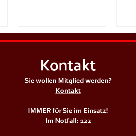
Kontakt
Sie wollen Mitglied werden?
Kontakt
+++𝗣𝗿𝗲𝗶𝘀𝘀𝗰𝗵𝗻𝗮𝗽𝘀𝘁𝘂𝗿𝗻𝗶𝗲𝗿+++
+++𝗚
IMMER für Sie im Einsatz!
Im Notfall: 122