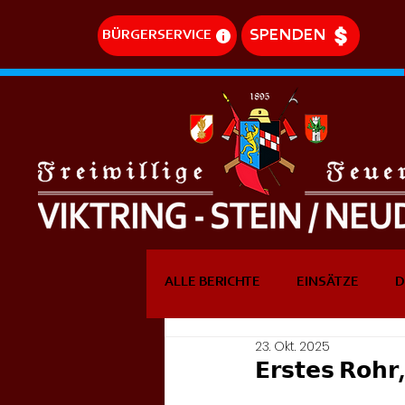
SPENDEN
BÜRGERSERVICE
ALLE BERICHTE
EINSÄTZE
D
23. Okt. 2025
DREHLEITEREINSÄTZE
EVE
𝗘𝗿𝘀𝘁𝗲𝘀 𝗥𝗼𝗵𝗿