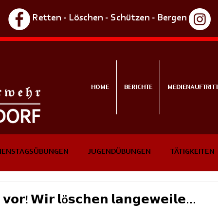
Retten - Löschen - Schützen - Bergen
HOME
BERICHTE
MEDIENAUFTRIT
IENSTAGSÜBUNGEN
JUGENDÜBUNGEN
TÄTIGKEITEN
NTS
IN KÜRZE
, 𝘃𝗼𝗿! 𝗪𝗶𝗿 𝗹ö𝘀𝗰𝗵𝗲𝗻 𝗹𝗮𝗻𝗴𝗲𝘄𝗲𝗶𝗹𝗲...