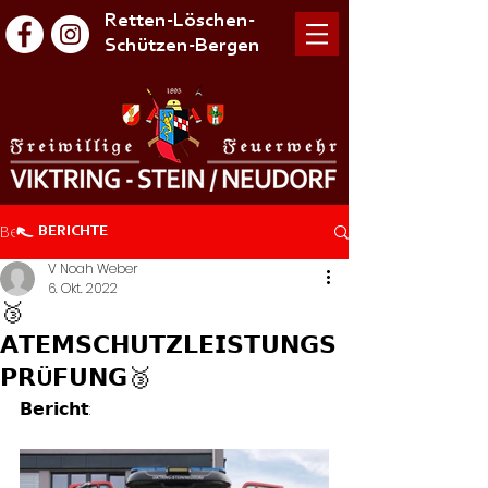
Retten-Löschen-
Schützen-Bergen
Beitrag
BERICHTE
V Noah Weber
6. Okt. 2022
🥉
𝗔𝗧𝗘𝗠𝗦𝗖𝗛𝗨𝗧𝗭𝗟𝗘𝗜𝗦𝗧𝗨𝗡𝗚𝗦
𝗣𝗥Ü𝗙𝗨𝗡𝗚🥉
𝗕𝗲𝗿𝗶𝗰𝗵𝘁: