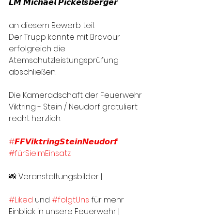
𝙇𝙈 𝙈𝙞𝙘𝙝𝙖𝙚𝙡 𝙋𝙞𝙘𝙠𝙚𝙡𝙨𝙗𝙚𝙧𝙜𝙚𝙧
an diesem Bewerb teil. 
Der Trupp konnte mit Bravour 
erfolgreich die 
Atemschutzleistungsprüfung 
abschließen.
Die Kameradschaft der Feuerwehr 
Viktring - Stein / Neudorf gratuliert 
recht herzlich.
#𝙁𝙁𝙑𝙞𝙠𝙩𝙧𝙞𝙣𝙜𝙎𝙩𝙚𝙞𝙣𝙉𝙚𝙪𝙙𝙤𝙧𝙛
#fürSieImEinsatz
📸 Veranstaltungsbilder | 
#Liked
 und 
#folgtUns
 für mehr 
Einblick in unsere Feuerwehr |