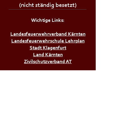
(nicht ständig besetzt)
Wichtige Links:
Landesfeuerwehrverband Kärnten
Landesfeuerwehrschule Lehrplan
Stadt Klagenfurt
Land Kärnten
Zivilschutzverband AT
Bürgerservice:
Notrufnummern
Zivilschutzalarm
Infos & Tipps für Zuhause