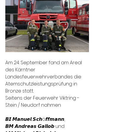
Am 24. September fand am Areal 
des Kärntner 
Landesfeuerwehrverbandes die 
Atemschutzleistungsprüfung in 
Bronze statt. 
Seitens der Feuerwehr Viktring - 
Stein / Neudorf nahmen 
𝘽𝙄 𝙈𝙖𝙣𝙪𝙚𝙡 𝙎𝙘𝙝ö𝙛𝙛𝙢𝙖𝙣𝙣, 
𝘽𝙈 𝘼𝙣𝙙𝙧𝙚𝙖𝙨 𝙂𝙖𝙡𝙡𝙤𝙗 und 