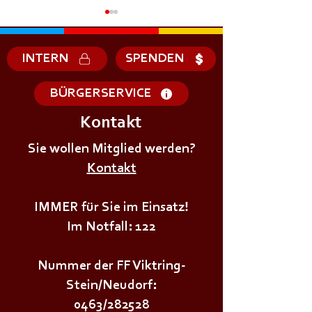
INTERN
SPENDEN
BÜRGERSERVICE
Kontakt
+++𝗘𝗥𝗦𝗧𝗘 - 𝗛𝗜𝗟𝗙𝗘
+++𝗚𝗥𝗨𝗡𝗗𝗔𝗨
𝗞𝗨𝗥𝗦 𝗱𝗲𝗿
Sie wollen Mitglied werden?
𝗜𝗠 𝗕𝗘𝗭𝗜𝗥𝗞++
𝗝𝘂𝗴𝗲𝗻𝗱𝗳𝗲𝘂𝗲𝗿𝘄𝗲𝗵𝗿+++
Kontakt
IMMER für Sie im Einsatz!
Im Notfall: 122
Nummer der FF Viktring-
Stein/Neudorf:
0463/282528