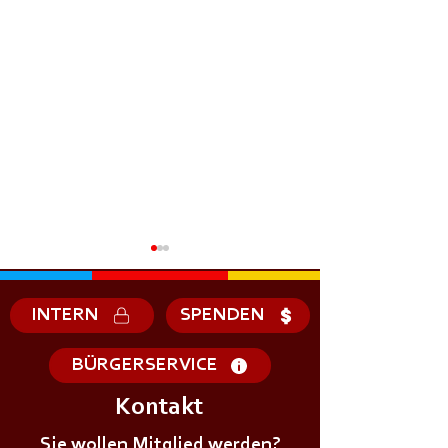
INTERN
SPENDEN
BÜRGERSERVICE
Kontakt
+++𝗘𝗥𝗦𝗧𝗘 - 𝗛𝗜𝗟𝗙𝗘
+++𝗚𝗥𝗨𝗡𝗗𝗔𝗨
𝗞𝗨𝗥𝗦 𝗱𝗲𝗿
Sie wollen Mitglied werden?