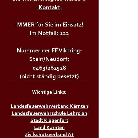
𝗜𝗠 𝗕𝗘𝗭𝗜𝗥𝗞++
𝗝𝘂𝗴𝗲𝗻𝗱𝗳𝗲𝘂𝗲𝗿𝘄𝗲𝗵𝗿+++
Kontakt
IMMER für Sie im Einsatz!
Im Notfall: 122
Nummer der FF Viktring-
Stein/Neudorf:
0463/282528
(nicht ständig besetzt)
Wichtige Links:
Landesfeuerwehrverband Kärnten
Landesfeuerwehrschule Lehrplan
Stadt Klagenfurt
Land Kärnten
Zivilschutzverband AT