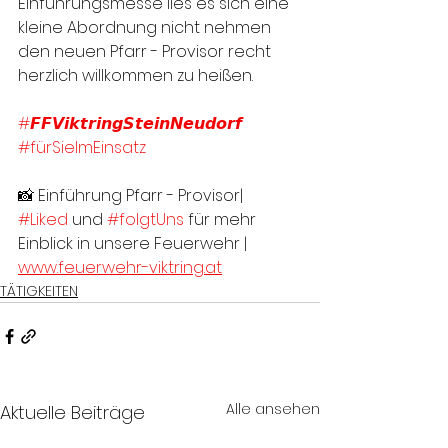
Einführungsmesse lies es sich eine 
kleine Abordnung nicht nehmen 
den neuen Pfarr - Provisor recht 
herzlich willkommen zu heißen.
#𝙁𝙁𝙑𝙞𝙠𝙩𝙧𝙞𝙣𝙜𝙎𝙩𝙚𝙞𝙣𝙉𝙚𝙪𝙙𝙤𝙧𝙛
#fürSieImEinsatz
📸 Einführung Pfarr - Provisor|
#Liked
 und 
#folgtUns
 für mehr 
Einblick in unsere Feuerwehr |
www.feuerwehr-viktring.at
TÄTIGKEITEN
Alle ansehen
Aktuelle Beiträge