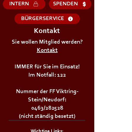
INTERN
SPENDEN
BÜRGERSERVICE
Kontakt
Sie wollen Mitglied werden?
Kontakt
+++𝗝𝗨𝗚𝗘𝗡𝗗𝗙𝗘𝗨𝗘𝗥𝗪𝗘𝗛𝗥Ü𝗕𝗨𝗡𝗚+++
+++𝗝𝗨𝗚𝗘𝗡𝗗𝗙
IMMER für Sie im Einsatz!
Im Notfall: 122
Nummer der FF Viktring-
Stein/Neudorf:
0463/282528
(nicht ständig besetzt)
Wichtige Links: