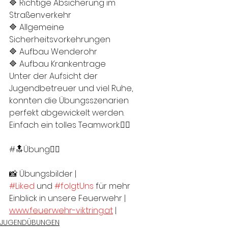
🔷 Richtige Absicherung im 
Straßenverkehr
🔷 Allgemeine 
Sicherheitsvorkehrungen
🔷 Aufbau Wenderohr
🔷 Aufbau Krankentrage
Unter der Aufsicht der 
Jugendbetreuer und viel Ruhe, 
konnten die Übungsszenarien 
perfekt abgewickelt werden. 
Einfach ein tolles Teamwork.👌🏻
#🔝Übung👍🏻
📸 Übungsbilder |
#Liked
 und 
#folgtUns
 für mehr 
Einblick in unsere Feuerwehr |
www.feuerwehr-viktring.at
 |
JUGENDÜBUNGEN