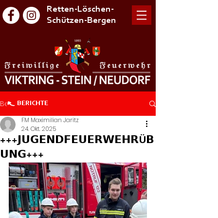
Retten-Löschen-
Schützen-Bergen
Beitrag
BERICHTE
FM Maximilian Jaritz
24. Okt. 2025
+++𝗝𝗨𝗚𝗘𝗡𝗗𝗙𝗘𝗨𝗘𝗥𝗪𝗘𝗛𝗥Ü𝗕
𝗨𝗡𝗚+++