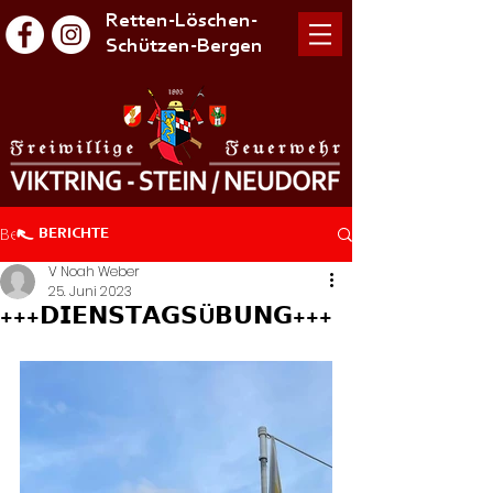
Retten-Löschen-
Schützen-Bergen
Beitrag
BERICHTE
V Noah Weber
25. Juni 2023
+++𝗗𝗜𝗘𝗡𝗦𝗧𝗔𝗚𝗦Ü𝗕𝗨𝗡𝗚+++