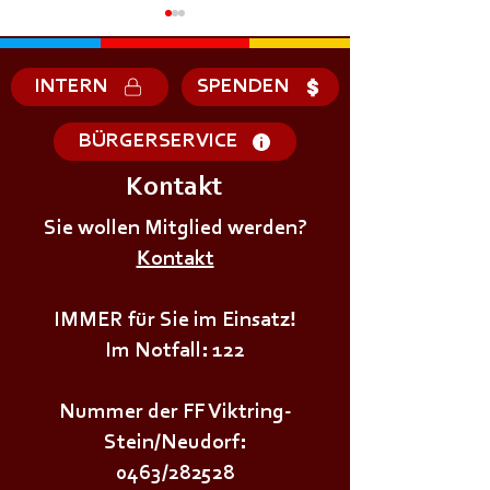
INTERN
SPENDEN
BÜRGERSERVICE
Kontakt
+++𝗗𝗜𝗘𝗡𝗦𝗧𝗔𝗚𝗦Ü𝗕𝗨𝗡𝗚+++
+++𝗗𝗜𝗘𝗡𝗦𝗧𝗔
Sie wollen Mitglied werden?
Kontakt
IMMER für Sie im Einsatz!
Im Notfall: 122
Nummer der FF Viktring-
Stein/Neudorf:
0463/282528