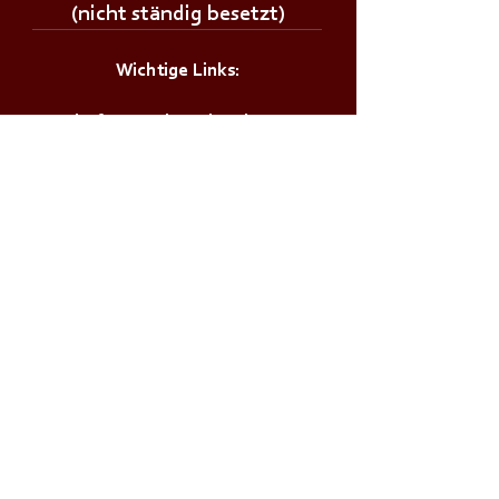
(nicht ständig besetzt)
Wichtige Links:
Landesfeuerwehrverband Kärnten
Landesfeuerwehrschule Lehrplan
Stadt Klagenfurt
Land Kärnten
Zivilschutzverband AT
Bürgerservice:
Notrufnummern
Zivilschutzalarm
Infos & Tipps für Zuhause