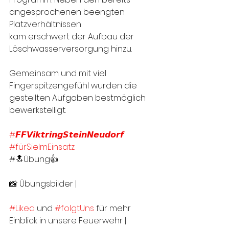
angesprochenen beengten  
Platzverhältnissen 
kam erschwert der Aufbau der 
Löschwasserversorgung hinzu.
Gemeinsam und mit viel 
Fingerspitzengefühl wurden die 
gestellten Aufgaben bestmöglich 
bewerkstelligt.
#𝙁𝙁𝙑𝙞𝙠𝙩𝙧𝙞𝙣𝙜𝙎𝙩𝙚𝙞𝙣𝙉𝙚𝙪𝙙𝙤𝙧𝙛
#fürSieImEinsatz
#🔝Übung👍
📸 Übungsbilder | 
#Liked
 und 
#folgtUns
 für mehr 
Einblick in unsere Feuerwehr |