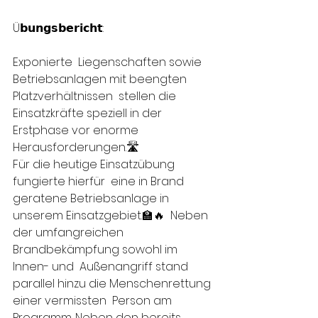
Ü𝗯𝘂𝗻𝗴𝘀𝗯𝗲𝗿𝗶𝗰𝗵𝘁:
Exponierte  Liegenschaften sowie 
Betriebsanlagen mit beengten 
Platzverhältnissen  stellen die 
Einsatzkräfte speziell in der 
Erstphase vor enorme  
Herausforderungen.🛣 
Für die heutige Einsatzübung  
fungierte hierfür  eine in Brand 
geratene Betriebsanlage in 
unserem Einsatzgebiet.🏫🔥  Neben 
der umfangreichen 
Brandbekämpfung sowohl im 
Innen- und  Außenangriff stand 
parallel hinzu die Menschenrettung 
einer vermissten  Person am 
Programm. Neben den bereits 