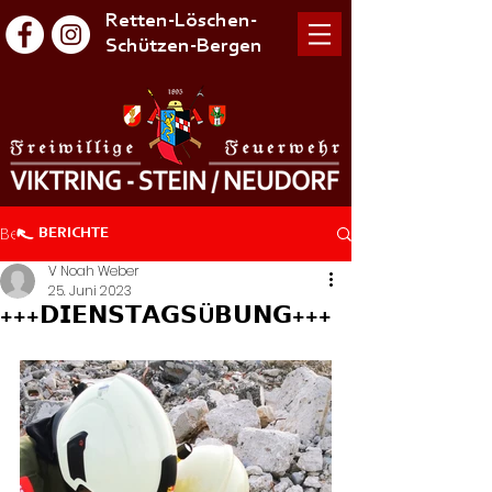
Retten-Löschen-
Schützen-Bergen
Beitrag
BERICHTE
V Noah Weber
25. Juni 2023
+++𝗗𝗜𝗘𝗡𝗦𝗧𝗔𝗚𝗦Ü𝗕𝗨𝗡𝗚+++