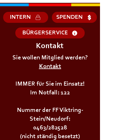
INTERN
SPENDEN
BÜRGERSERVICE
Kontakt
+++𝗗𝗜𝗘𝗡𝗦𝗧𝗔𝗚𝗦Ü𝗕𝗨𝗡𝗚+++
+++𝗗𝗜𝗘𝗡𝗦𝗧𝗔
Sie wollen Mitglied werden?
Kontakt
IMMER für Sie im Einsatz!
Im Notfall: 122
Nummer der FF Viktring-
Stein/Neudorf:
0463/282528
(nicht ständig besetzt)