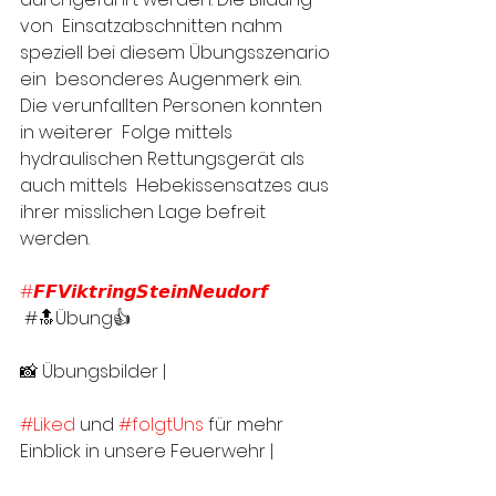
von  Einsatzabschnitten nahm 
speziell bei diesem Übungsszenario 
ein  besonderes Augenmerk ein. 
Die verunfallten Personen konnten 
in weiterer  Folge mittels 
hydraulischen Rettungsgerät als 
auch mittels  Hebekissensatzes aus 
ihrer misslichen Lage befreit 
werden.
#𝙁𝙁𝙑𝙞𝙠𝙩𝙧𝙞𝙣𝙜𝙎𝙩𝙚𝙞𝙣𝙉𝙚𝙪𝙙𝙤𝙧𝙛
 #🔝Übung👍
📸 Übungsbilder | 
#Liked
 und 
#folgtUns
 für mehr 
Einblick in unsere Feuerwehr |