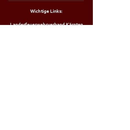
Wichtige Links:
Landesfeuerwehrverband Kärnten
Landesfeuerwehrschule Lehrplan
Stadt Klagenfurt
Land Kärnten
Zivilschutzverband AT
Bürgerservice:
Notrufnummern
Zivilschutzalarm
Infos & Tipps für Zuhause
M a g i s t r a t d e r