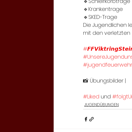
🔹Schleifkorbtrage
🔹Krankentrage
🔹SKED-Trage
Die Jugendlichen l
mit den verletzten
#𝙁𝙁𝙑𝙞𝙠𝙩𝙧𝙞𝙣𝙜𝙎𝙩𝙚𝙞
#UnsereJugenduns
#jugendfeuerweh
📸 Übungsbilder | 
#Liked
 und 
#folgtU
JUGENDÜBUNGEN