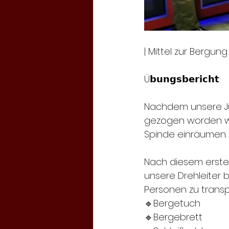
| Mittel zur Bergung 
Ü𝗯𝘂𝗻𝗴𝘀𝗯𝗲𝗿𝗶𝗰𝗵𝘁:
Nachdem unsere Ju
gezogen worden wa
Spinde einräumen. 
Nach diesem ersten
unsere Drehleiter b
Personen zu transp
🔹Bergetuch
🔹Bergebrett