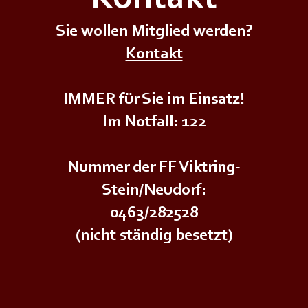
Sie wollen Mitglied werden?
Kontakt
Ü𝗕𝗨𝗡𝗚+++
+++𝗝𝗨𝗚𝗘𝗡𝗗𝗙𝗘𝗨𝗘𝗥𝗪𝗘𝗛𝗥Ü𝗕𝗨𝗡𝗚+++
+++𝗝
IMMER für Sie im Einsatz!
Im Notfall: 122
Nummer der FF Viktring-
Stein/Neudorf:
0463/282528
(nicht ständig besetzt)