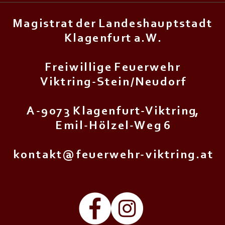
M a g i s t r a t d e r L a n d e s h a u p t s t a d t
K l a g e n f u r t a . W .
F r e i w i l l i g e F e u e r w e h r
V i k t r i n g - S t e i n / N e u d o r f
A - 9 0 7 3 K l a g e n f u r t - V i k t r i n g,
E m i l - H ö l z e l - W e g 6
k o n t a k t @ f e u e r w e h r - v i k t r i n g . a t