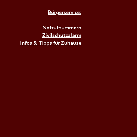
Bürgerservice:
Notrufnummern
Zivilschutzalarm
𝗨𝗚𝗘𝗡𝗗𝗙𝗘𝗨𝗘𝗥𝗪𝗘𝗛𝗥Ü𝗕𝗨𝗡𝗚+++
Infos & Tipps für Zuhause