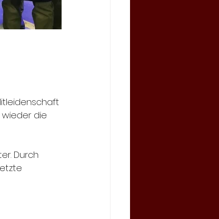
tleidenschaft 
wieder die 
er. Durch 
etzte 