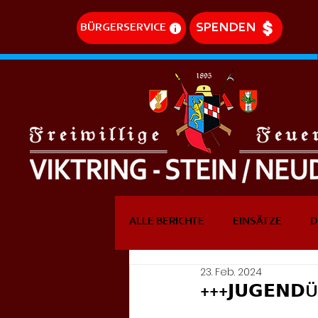
SPENDEN
BÜRGERSERVICE
ALLE BERICHTE
EINSÄTZE
D
23. Feb. 2024
DREHLEITEREINSÄTZE
EVE
+++𝗝𝗨𝗚𝗘𝗡𝗗