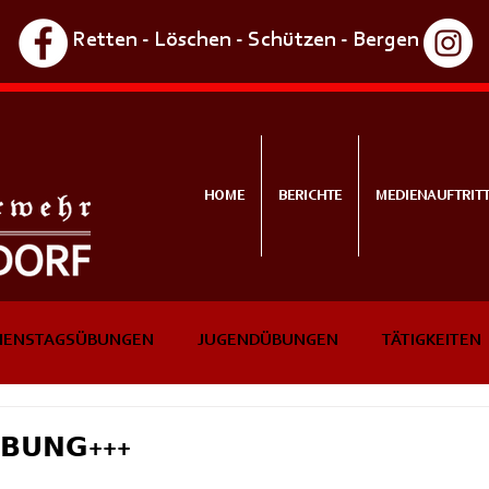
Retten - Löschen - Schützen - Bergen
HOME
BERICHTE
MEDIENAUFTRIT
IENSTAGSÜBUNGEN
JUGENDÜBUNGEN
TÄTIGKEITEN
NTS
IN KÜRZE
Ü𝗕𝗨𝗡𝗚+++