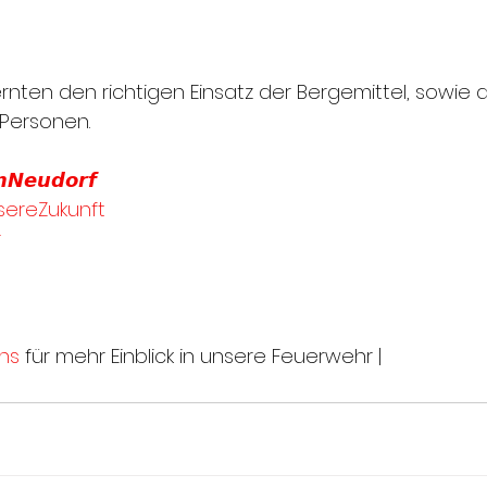
ernten den richtigen Einsatz der Bergemittel, sowi
 Personen. 
𝙣𝙉𝙚𝙪𝙙𝙤𝙧𝙛
ereZukunft
r
ns
 für mehr Einblick in unsere Feuerwehr |