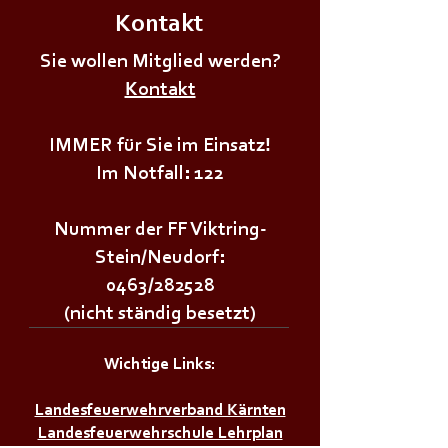
Kontakt
Sie wollen Mitglied werden?
Kontakt
+++𝗝𝗨𝗚𝗘𝗡𝗗𝗙𝗘𝗨𝗘𝗥𝗪𝗘𝗛𝗥Ü𝗕𝗨𝗡𝗚+++
+++𝗝𝗨𝗚𝗘𝗡𝗗𝗙
IMMER für Sie im Einsatz!
Im Notfall: 122
Nummer der FF Viktring-
Stein/Neudorf:
0463/282528
(nicht ständig besetzt)
Wichtige Links:
Landesfeuerwehrverband Kärnten
Landesfeuerwehrschule Lehrplan