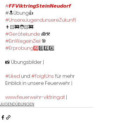
#𝙁𝙁𝙑𝙞𝙠𝙩𝙧𝙞𝙣𝙜𝙎𝙩𝙚𝙞𝙣𝙉𝙚𝙪𝙙𝙤𝙧𝙛
#🔝Übung👍
#UnsereJugendunsereZukunft
👨🏻‍🚒🧑🏻‍🚒
#Gerätekunde
 🧰⚒
#EinWegeinZiel
 🎯
#Erprobung2
️⃣0️⃣2️⃣4️⃣
📸 Übungsbilder | 
#Liked
 und 
#folgtUns
 für mehr 
Einblick in unsere Feuerwehr |
www.feuerwehr-viktring.at
 |
JUGENDÜBUNGEN