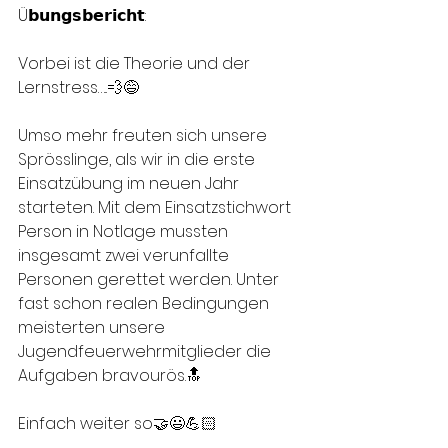
Ü𝗯𝘂𝗻𝗴𝘀𝗯𝗲𝗿𝗶𝗰𝗵𝘁:
Vorbei ist die Theorie und der 
Lernstress…..💨😅
Umso mehr freuten sich unsere 
Sprösslinge, als wir in die erste 
Einsatzübung im neuen Jahr 
starteten. Mit dem Einsatzstichwort 
Person in Notlage mussten 
insgesamt zwei verunfallte 
Personen gerettet werden. Unter 
fast schon realen Bedingungen 
meisterten unsere 
Jugendfeuerwehrmitglieder die 
Aufgaben bravourös.🔝
Einfach weiter so🤝😃💪🏻