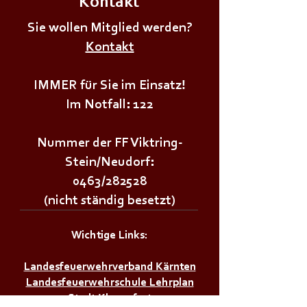
Kontakt
Sie wollen Mitglied werden?
Kontakt
+++𝗝𝗨𝗚𝗘𝗡𝗗𝗙𝗘𝗨𝗘𝗥𝗪𝗘𝗛𝗥Ü𝗕𝗨𝗡𝗚+++
+++𝗝𝗨𝗚𝗘𝗡𝗗𝗙
IMMER für Sie im Einsatz!
Im Notfall: 122
Nummer der FF Viktring-
Stein/Neudorf:
0463/282528
(nicht ständig besetzt)
Wichtige Links:
Landesfeuerwehrverband Kärnten
Landesfeuerwehrschule Lehrplan
Stadt Klagenfurt