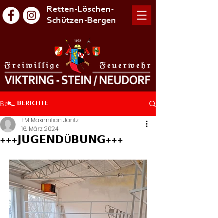
Retten-Löschen-
Schützen-Bergen
Beitrag
BERICHTE
FM Maximilian Jaritz
16. März 2024
+++𝗝𝗨𝗚𝗘𝗡𝗗Ü𝗕𝗨𝗡𝗚+++