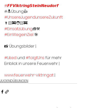
#𝙁𝙁𝙑𝙞𝙠𝙩𝙧𝙞𝙣𝙜𝙎𝙩𝙚𝙞𝙣𝙉𝙚𝙪𝙙𝙤𝙧𝙛
#🔝Übung👍
#UnsereJugendunsereZukunft
👨🏻‍🚒🧑🏻‍🚒
#Einsatzübung
🧰⚒
#EinWegeinZiel
 🎯
📸 Übungsbilder | 
#Liked
 und 
#folgtUns
 für mehr 
Einblick in unsere Feuerwehr |
www.feuerwehr-viktring.at
 |
JUGENDÜBUNGEN