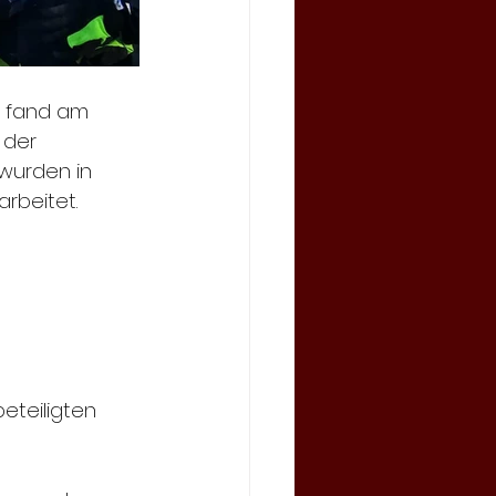
, fand am 
 der 
 wurden in 
rbeitet.
eteiligten 