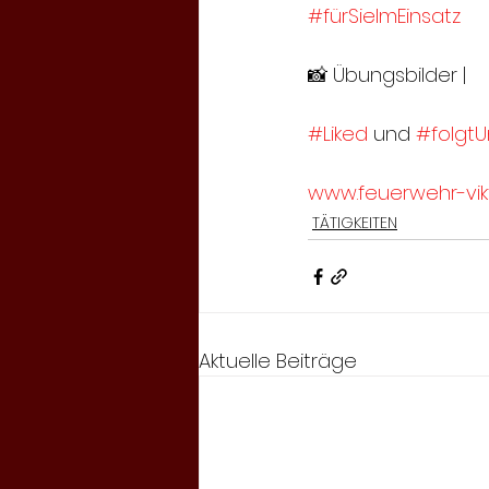
#fürSieImEinsatz
📸 Übungsbilder | 
#Liked
 und 
#folgtU
www.feuerwehr-vikt
TÄTIGKEITEN
Aktuelle Beiträge