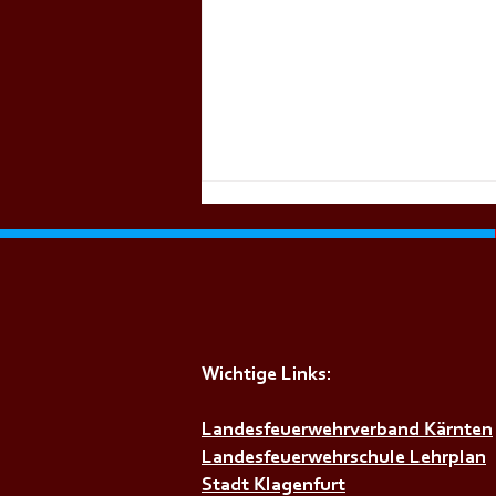
Wichtige Links:
Landesfeuerwehrverband Kärnten
+++𝗚𝗘𝗠𝗘𝗜𝗡𝗦𝗖𝗛𝗔𝗙𝗧𝗦Ü𝗕
Landesfeuerwehrschule Lehrplan
Stadt Klagenfurt