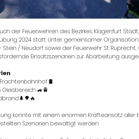
ch der Feuerwehren des Bezirkes Klagenfurt Stadt
rksübung 2024 statt. Unter gemeinsamer Organisation
- Stein / Neudorf sowie der Feuerwehr St. Ruprecht,
fordernde Einsatzszenarien zur Abarbeitung ausgea
𝗶𝗲𝗻:
 Frachtenbahnhof 🛢️
m Gleisbereich 🚙🚆
dbrand🌲🌳🔥
stung konnte mit einem enormen Kräfteansatz aller b
estellten Szenarien bewältigt werden.