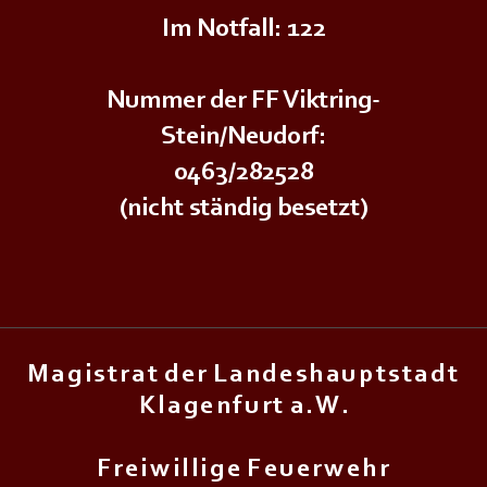
Im Notfall: 122
Nummer der FF Viktring-
Stein/Neudorf:
0463/282528
(nicht ständig besetzt)
M a g i s t r a t d e r L a n d e s h a u p t s t a d t
K l a g e n f u r t a . W .
F r e i w i l l i g e F e u e r w e h r