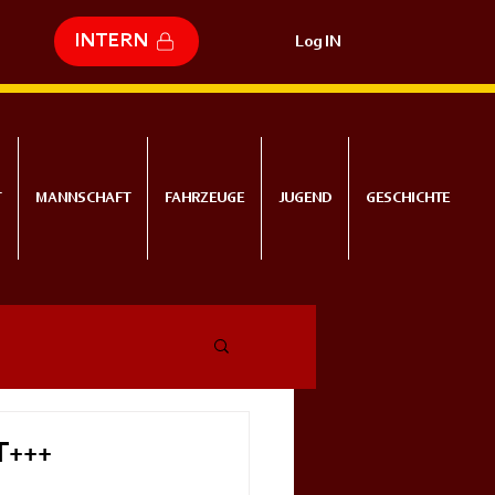
INTERN
Log IN
T
MANNSCHAFT
FAHRZEUGE
JUGEND
GESCHICHTE
𝗧+++