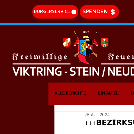
SPENDEN
BÜRGERSERVICE
ALLE BERICHTE
EINSÄTZE
D
28. Apr. 2024
DREHLEITEREINSÄTZE
EVE
+++𝗕𝗘𝗭𝗜𝗥𝗞𝗦