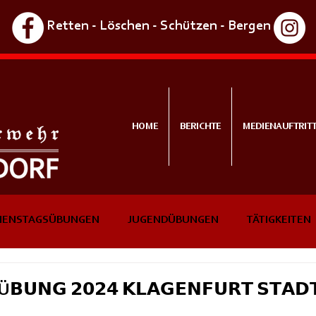
Retten - Löschen - Schützen - Bergen
HOME
BERICHTE
MEDIENAUFTRIT
IENSTAGSÜBUNGEN
JUGENDÜBUNGEN
TÄTIGKEITEN
NTS
IN KÜRZE
Ü𝗕𝗨𝗡𝗚 𝟮𝟬𝟮𝟰 𝗞𝗟𝗔𝗚𝗘𝗡𝗙𝗨𝗥𝗧 𝗦𝗧𝗔𝗗