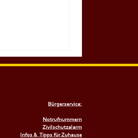
Bürgerservice:
𝗥𝗨𝗡𝗗𝗔𝗨𝗦𝗕𝗜𝗟𝗗𝗨𝗡𝗚
𝗕𝗘𝗭𝗜𝗥𝗞+++
Notrufnummern
Zivilschutzalarm
Infos & Tipps für Zuhause