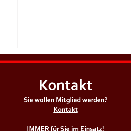
Kontakt
Sie wollen Mitglied werden?
+++𝗘𝗥𝗦𝗧𝗘 - 𝗛𝗜𝗟𝗙𝗘 𝗞𝗨𝗥𝗦
+++𝗚
Kontakt
𝗱𝗲𝗿
𝗜𝗠 
𝗨𝗡𝗚+++
𝗝𝘂𝗴𝗲𝗻𝗱𝗳𝗲𝘂𝗲𝗿𝘄𝗲𝗵𝗿+++
IMMER für Sie im Einsatz!