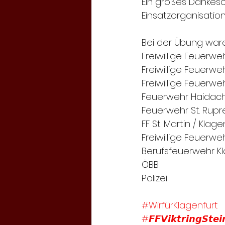
Ein großes Dankesc
Einsatzorganisati
Bei der Übung ware
Freiwillige Feuerw
Freiwillige Feuerwe
Freiwillige Feuerw
Feuerwehr Haidach 
Feuerwehr St. Rupr
FF St. Martin / Klage
Freiwillige Feuerw
Berufsfeuerwehr K
ÖBB
Polizei 
#WirfürKlagenfurt
#𝙁𝙁𝙑𝙞𝙠𝙩𝙧𝙞𝙣𝙜𝙎𝙩𝙚𝙞