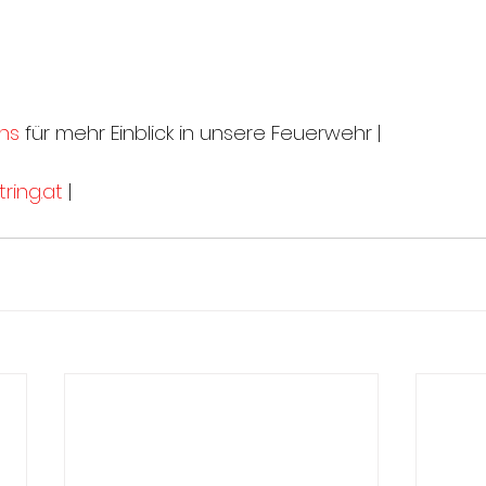
ns
 für mehr Einblick in unsere Feuerwehr |
ring.at
 |