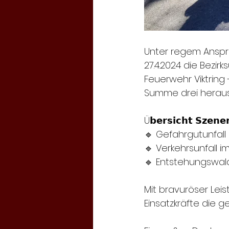
Unter regem Anspru
27.4.2024 die Bezi
Feuerwehr Viktring 
Summe drei heraus
Ü𝗯𝗲𝗿𝘀𝗶𝗰𝗵𝘁 𝗦𝘇𝗲𝗻𝗲𝗿
🔹 Gefahrgutunfall
🔹 Verkehrsunfall i
🔹 Entstehungswal
Mit bravuröser Lei
Einsatzkräfte die g