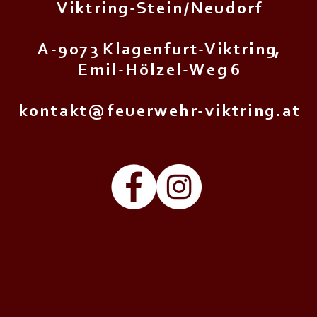
V i k t r i n g - S t e i n / N e u d o r f
A - 9 0 7 3 K l a g e n f u r t - V i k t r i n g,
E m i l - H ö l z e l - W e g 6
k o n t a k t @ f e u e r w e h r - v i k t r i n g . a t