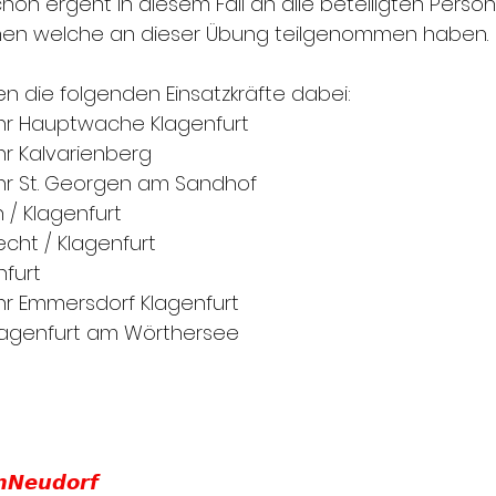
hön ergeht in diesem Fall an alle beteiligten Perso
onen welche an dieser Übung teilgenommen haben.
n die folgenden Einsatzkräfte dabei:
ehr Hauptwache Klagenfurt
hr Kalvarienberg
ehr St. Georgen am Sandhof
/ Klagenfurt
echt / Klagenfurt
nfurt
ehr Emmersdorf Klagenfurt
lagenfurt am Wörthersee
𝙣𝙉𝙚𝙪𝙙𝙤𝙧𝙛