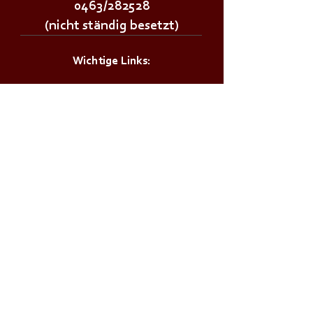
0463/282528
(nicht ständig besetzt)
Wichtige Links:
Landesfeuerwehrverband Kärnten
Landesfeuerwehrschule Lehrplan
Stadt Klagenfurt
Land Kärnten
Zivilschutzverband AT
Bürgerservice:
Notrufnummern
Zivilschutzalarm
Infos & Tipps für Zuhause