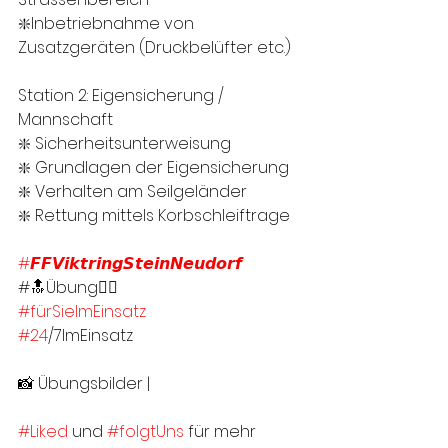
❇️Inbetriebnahme von 
Zusatzgeräten (Druckbelüfter etc.)
Station 2: Eigensicherung / 
Mannschaft
❇️ Sicherheitsunterweisung
❇️ Grundlagen der Eigensicherung
❇️ Verhalten am Seilgeländer
❇️ Rettung mittels Korbschleiftrage
#𝙁𝙁𝙑𝙞𝙠𝙩𝙧𝙞𝙣𝙜𝙎𝙩𝙚𝙞𝙣𝙉𝙚𝙪𝙙𝙤𝙧𝙛
#🔝Übung👍🏻
#fürSieImEinsatz
#24
/7ImEinsatz
📸 Übungsbilder |
#Liked
 und 
#folgtUns
 für mehr 