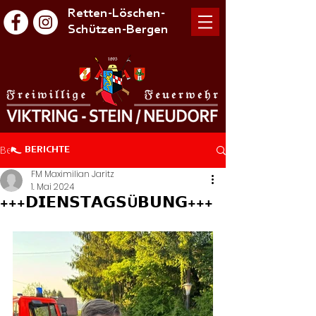
Retten-Löschen-
Schützen-Bergen
Beitrag
BERICHTE
FM Maximilian Jaritz
1. Mai 2024
+++𝗗𝗜𝗘𝗡𝗦𝗧𝗔𝗚𝗦Ü𝗕𝗨𝗡𝗚+++