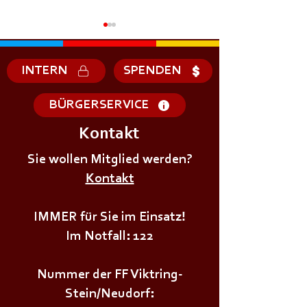
INTERN
SPENDEN
BÜRGERSERVICE
Kontakt
+++𝗗𝗜𝗘𝗡𝗦𝗧𝗔𝗚𝗦Ü𝗕𝗨𝗡𝗚+++
+++𝗗𝗜𝗘𝗡𝗦𝗧𝗔
Sie wollen Mitglied werden?
Kontakt
IMMER für Sie im Einsatz!
Im Notfall: 122
Nummer der FF Viktring-
Stein/Neudorf: