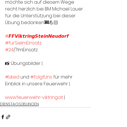
möchte sich auf diesem Wege 
recht herzlich bei BM Michael Lauer 
für die Unterstützung bei dieser 
Übung bedanken.🚒💪🏻
#𝙁𝙁𝙑𝙞𝙠𝙩𝙧𝙞𝙣𝙜𝙎𝙩𝙚𝙞𝙣𝙉𝙚𝙪𝙙𝙤𝙧𝙛
#fürSieImEinsatz
#24
/7ImEinsatz
📸 Übungsbilder | 
#Liked
 und 
#folgtUns
 für mehr 
Einblick in unsere Feuerwehr |
www.feuerwehr-viktring.at
 |
DIENSTAGSÜBUNGEN