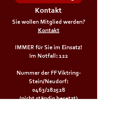
Kontakt
+++𝗗𝗜𝗘𝗡𝗦𝗧𝗔𝗚𝗦Ü𝗕𝗨𝗡𝗚+++
+++𝗗𝗜𝗘𝗡𝗦𝗧𝗔
Sie wollen Mitglied werden?
Kontakt
IMMER für Sie im Einsatz!
Im Notfall: 122
Nummer der FF Viktring-
Stein/Neudorf:
0463/282528
(nicht ständig besetzt)
Wichtige Links:
Landesfeuerwehrverband Kärnten
Landesfeuerwehrschule Lehrplan