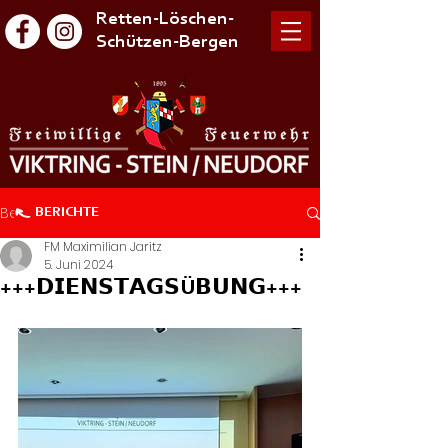
Retten-Löschen-
Schützen-Bergen
Beitrag
BERICHTE
FM Maximilian Jaritz
5. Juni 2024
+++𝗗𝗜𝗘𝗡𝗦𝗧𝗔𝗚𝗦Ü𝗕𝗨𝗡𝗚+++