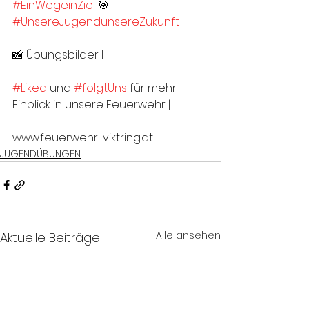
#EinWegeinZiel
 🎯
#UnsereJugendunsereZukunft
📸 Übungsbilder I 
#Liked
 und 
#folgtUns
 für mehr 
Einblick in unsere Feuerwehr |
www.feuerwehr-viktring.at |
JUGENDÜBUNGEN
Alle ansehen
Aktuelle Beiträge