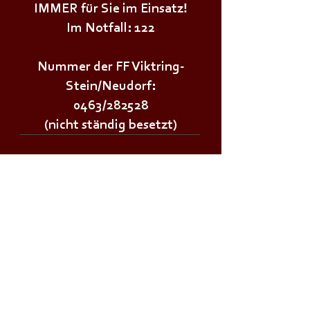
IMMER für Sie im Einsatz!
Im Notfall: 122
Nummer der FF Viktring-
Stein/Neudorf:
0463/282528
(nicht ständig besetzt)
Wichtige Links:
Landesfeuerwehrverband Kärnten
Landesfeuerwehrschule Lehrplan
Stadt Klagenfurt
Land Kärnten
Zivilschutzverband AT
Bürgerservice: