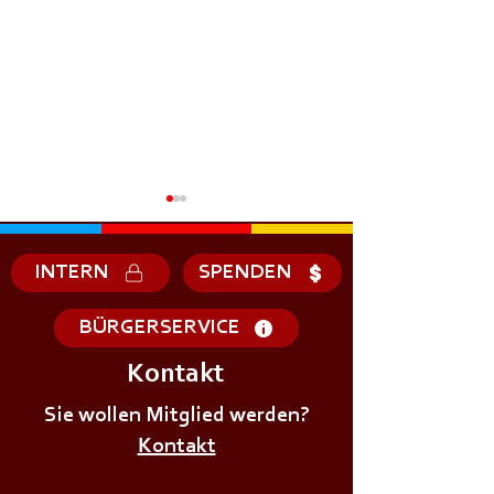
INTERN
SPENDEN
BÜRGERSERVICE
Kontakt
Sie wollen Mitglied werden?
Kontakt
+++𝗝𝗨𝗚𝗘𝗡𝗗𝗙𝗘𝗨𝗘𝗥𝗪𝗘𝗛𝗥Ü𝗕𝗨𝗡𝗚+++
+++𝗝𝗨𝗚𝗘𝗡𝗗𝗙