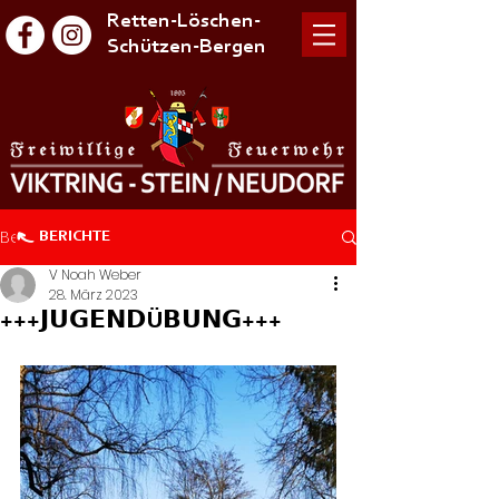
Retten-Löschen-
Schützen-Bergen
Beitrag
BERICHTE
V Noah Weber
28. März 2023
+++𝗝𝗨𝗚𝗘𝗡𝗗Ü𝗕𝗨𝗡𝗚+++