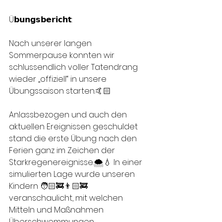
Ü𝗯𝘂𝗻𝗴𝘀𝗯𝗲𝗿𝗶𝗰𝗵𝘁:
Nach unserer langen 
Sommerpause konnten wir 
schlussendlich voller Tatendrang 
wieder „offiziell“ in unsere 
Übungssaison starten.🤙🏻
Anlassbezogen und auch den 
aktuellen Ereignissen geschuldet 
stand die erste Übung nach den 
Ferien ganz im Zeichen der 
Starkregenereignisse.🌨️💧 In einer 
simulierten Lage wurde unseren 
Kindern 🧑🏻‍🚒👨🏻‍🚒 
veranschaulicht, mit welchen 
Mitteln und Maßnahmen 
Überschwemmungen, 