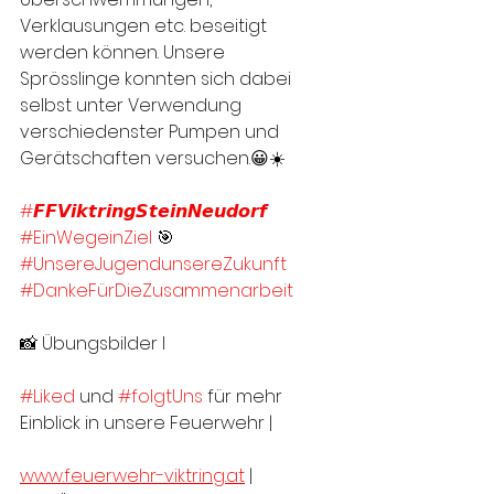
Verklausungen etc. beseitigt 
werden können. Unsere 
Sprösslinge konnten sich dabei 
selbst unter Verwendung 
verschiedenster Pumpen und 
Gerätschaften versuchen.😀☀️
#𝙁𝙁𝙑𝙞𝙠𝙩𝙧𝙞𝙣𝙜𝙎𝙩𝙚𝙞𝙣𝙉𝙚𝙪𝙙𝙤𝙧𝙛
#EinWegeinZiel
 🎯
#UnsereJugendunsereZukunft
#DankeFürDieZusammenarbeit
📸 Übungsbilder I 
#Liked
 und 
#folgtUns
 für mehr 
Einblick in unsere Feuerwehr |
www.feuerwehr-viktring.at
 |