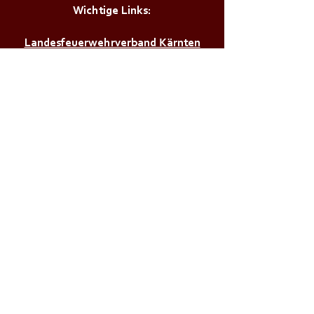
Wichtige Links:
Landesfeuerwehrverband Kärnten
Landesfeuerwehrschule Lehrplan
Stadt Klagenfurt
Land Kärnten
Zivilschutzverband AT
Bürgerservice:
Notrufnummern
Zivilschutzalarm
Infos & Tipps für Zuhause
M a g i s t r a t d e r
L a n d e s h a u p t s t a d t