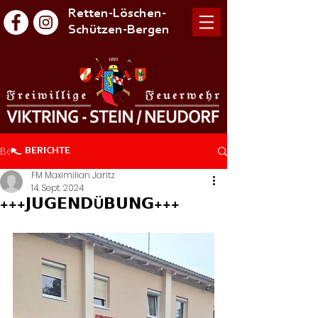
Retten-Löschen-
Schützen-Bergen
Beitrag
BERICHTE
FM Maximilian Jaritz
14. Sept. 2024
+++𝗝𝗨𝗚𝗘𝗡𝗗Ü𝗕𝗨𝗡𝗚+++