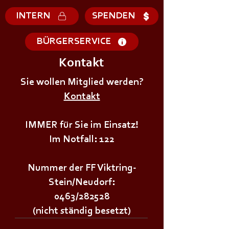
INTERN
SPENDEN
BÜRGERSERVICE
Kontakt
Sie wollen Mitglied werden?
Kontakt
+++𝗝𝗨𝗚𝗘𝗡𝗗𝗙𝗘𝗨𝗘𝗥𝗪𝗘𝗛𝗥Ü𝗕𝗨𝗡𝗚+++
+++𝗝𝗨𝗚𝗘𝗡𝗗𝗙
IMMER für Sie im Einsatz!
Im Notfall: 122
Nummer der FF Viktring-
Stein/Neudorf:
0463/282528
(nicht ständig besetzt)