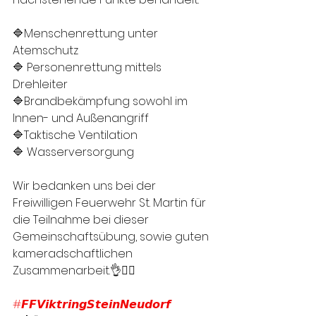
🔷Menschenrettung unter 
Atemschutz
🔷 Personenrettung mittels 
Drehleiter 
🔷Brandbekämpfung sowohl im 
Innen- und Außenangriff
🔷Taktische Ventilation 
🔷 Wasserversorgung
Wir bedanken uns bei der 
Freiwilligen Feuerwehr St. Martin für 
die Teilnahme bei dieser 
Gemeinschaftsübung, sowie guten 
kameradschaftlichen 
Zusammenarbeit.👌👍🏻
#𝙁𝙁𝙑𝙞𝙠𝙩𝙧𝙞𝙣𝙜𝙎𝙩𝙚𝙞𝙣𝙉𝙚𝙪𝙙𝙤𝙧𝙛