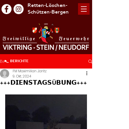
Retten-Löschen-
Schützen-Bergen
Beitrag
BERICHTE
FM Maximilian Jaritz
9. Okt. 2024
+++𝗗𝗜𝗘𝗡𝗦𝗧𝗔𝗚𝗦Ü𝗕𝗨𝗡𝗚+++