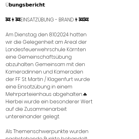
Ü𝗯𝘂𝗻𝗴𝘀𝗯𝗲𝗿𝗶𝗰𝗵𝘁:
🚒👩‍🚒EINSATZÜBUNG - BRAND👨‍🚒🚒
Am Dienstag den 8.10.2024 hatten 
wir die Gelegenheit am Areal der 
Landesfeuerwehrschule Kärnten 
eine Gemeinschaftsübung 
abzuhalten. Gemeinsam mit den 
Kameradinnen und Kameraden 
der FF St. Martin / Klagenfurt wurde 
eine Einsatzübung in einem 
Mehrparteienhaus abgehalten.🔥 
Hierbei wurde ein besonderer Wert 
auf die Zusammenarbeit 
untereinander gelegt. 
Als Themenschwerpunkte wurden 
nachstehende Punkte behandelt: