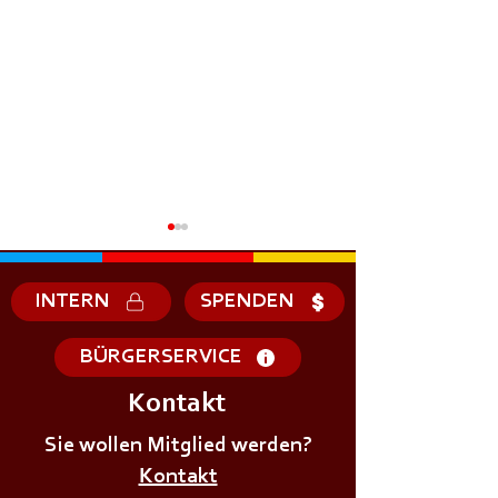
INTERN
SPENDEN
BÜRGERSERVICE
Kontakt
+++𝗗𝗜𝗘𝗡𝗦𝗧𝗔𝗚𝗦Ü𝗕𝗨𝗡𝗚+++
+++𝗗𝗜𝗘𝗡𝗦𝗧𝗔
Sie wollen Mitglied werden?
Kontakt