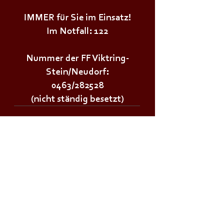
IMMER für Sie im Einsatz!
Im Notfall: 122
Nummer der FF Viktring-
Stein/Neudorf:
0463/282528
(nicht ständig besetzt)
Wichtige Links:
Landesfeuerwehrverband Kärnten
Landesfeuerwehrschule Lehrplan
Stadt Klagenfurt
Land Kärnten
Zivilschutzverband AT