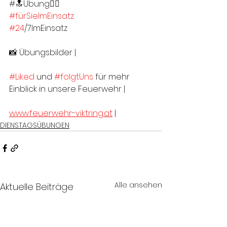
#🔝Übung👍🏻
#fürSieImEinsatz
#24
/7ImEinsatz
📸 Übungsbilder |
#Liked
 und 
#folgtUns
 für mehr 
Einblick in unsere Feuerwehr |
www.feuerwehr-viktring.at
 |
DIENSTAGSÜBUNGEN
Alle ansehen
Aktuelle Beiträge