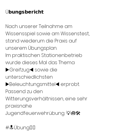
Ü𝗯𝘂𝗻𝗴𝘀𝗯𝗲𝗿𝗶𝗰𝗵𝘁:
Nach unserer Teilnahme am 
Wissensspiel sowie am Wissenstest, 
stand wiederum die Praxis auf 
unserem Übungsplan. 
Im praktischen Stationenbetrieb 
wurde dieses Mal das Thema 
▶️Greifzug◀️ sowie die 
unterschiedlichsten 
▶️Beleuchtungsmittel◀️ erprobt.
Passend zu den 
Witterungsverhältnissen, eine sehr 
praxisnahe 
Jugendfeuerwehrübung. 💡🧰🛠
#🔝Übung👍🏻