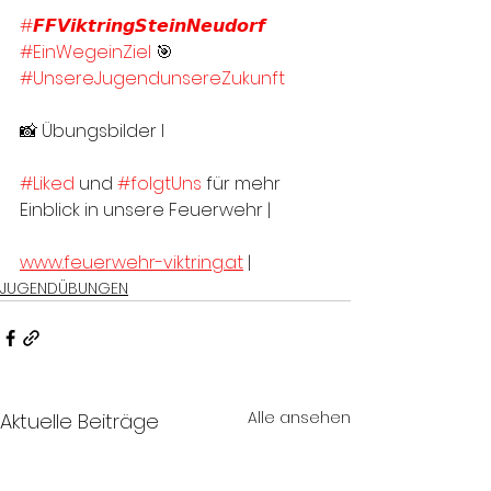
#𝙁𝙁𝙑𝙞𝙠𝙩𝙧𝙞𝙣𝙜𝙎𝙩𝙚𝙞𝙣𝙉𝙚𝙪𝙙𝙤𝙧𝙛
#EinWegeinZiel
 🎯
#UnsereJugendunsereZukunft
📸 Übungsbilder I 
#Liked
 und 
#folgtUns
 für mehr 
Einblick in unsere Feuerwehr |
www.feuerwehr-viktring.at
 |
JUGENDÜBUNGEN
Alle ansehen
Aktuelle Beiträge