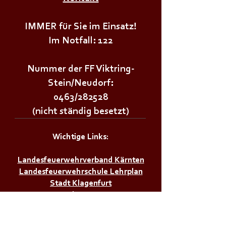
+++𝗝𝗨𝗚𝗘𝗡𝗗𝗙𝗘𝗨𝗘𝗥𝗪𝗘𝗛𝗥Ü𝗕𝗨𝗡𝗚+++
+++𝗝𝗨𝗚𝗘𝗡𝗗𝗙
IMMER für Sie im Einsatz!
Im Notfall: 122
Nummer der FF Viktring-
Stein/Neudorf:
0463/282528
(nicht ständig besetzt)
Wichtige Links:
Landesfeuerwehrverband Kärnten
Landesfeuerwehrschule Lehrplan
Stadt Klagenfurt
Land Kärnten
Zivilschutzverband AT