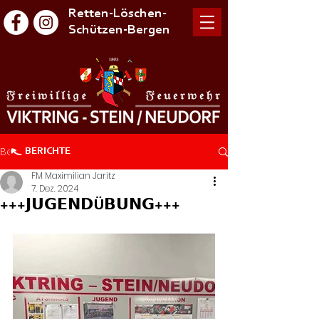
Retten-Löschen-
Schützen-Bergen
Beitrag
BERICHTE
FM Maximilian Jaritz
7. Dez. 2024
+++𝗝𝗨𝗚𝗘𝗡𝗗Ü𝗕𝗨𝗡𝗚+++