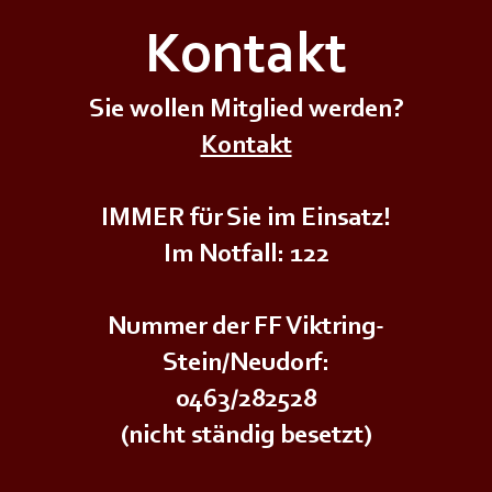
Kontakt
Sie wollen Mitglied werden?
++
+++𝗗𝗜𝗘𝗡𝗦𝗧𝗔𝗚𝗦Ü𝗕𝗨𝗡𝗚+++
+++𝗗
Kontakt
IMMER für Sie im Einsatz!
Im Notfall: 122
Nummer der FF Viktring-
Stein/Neudorf:
0463/282528
(nicht ständig besetzt)