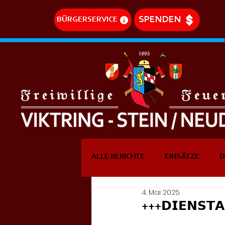
SPENDEN
BÜRGERSERVICE
ALLE BERICHTE
EINSÄTZE
D
4. Mai 2025
DREHLEITEREINSÄTZE
EVE
+++𝗗𝗜𝗘𝗡𝗦𝗧