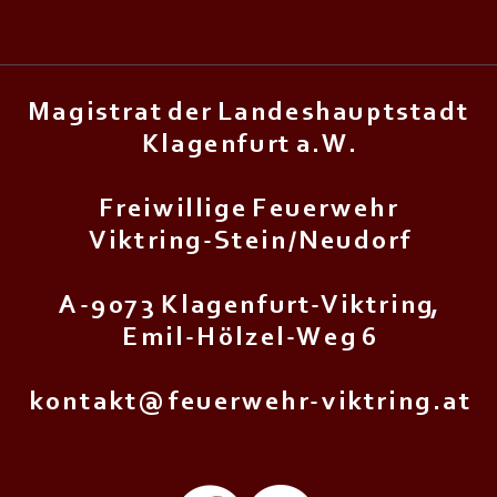
M a g i s t r a t d e r L a n d e s h a u p t s t a d t
K l a g e n f u r t a . W .
F r e i w i l l i g e F e u e r w e h r
V i k t r i n g - S t e i n / N e u d o r f
A - 9 0 7 3 K l a g e n f u r t - V i k t r i n g,
E m i l - H ö l z e l - W e g 6
k o n t a k t @ f e u e r w e h r - v i k t r i n g . a t