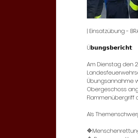
| Einsatzübung - BRA
Ü𝗯𝘂𝗻𝗴𝘀𝗯𝗲𝗿𝗶𝗰𝗵𝘁:
Am Dienstag den 29
Landesfeuerwehrsch
Übungsannahme wur
Obergeschoss ange
Flammenübergriff a
Als Themenschwerp
🔷Menschenrettun