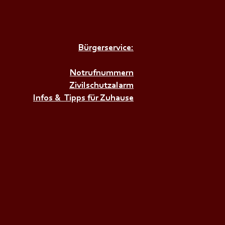
Bürgerservice:
𝗜𝗘𝗡𝗦𝗧𝗔𝗚𝗦Ü𝗕𝗨𝗡𝗚+++
Notrufnummern
Zivilschutzalarm
Infos & Tipps für Zuhause