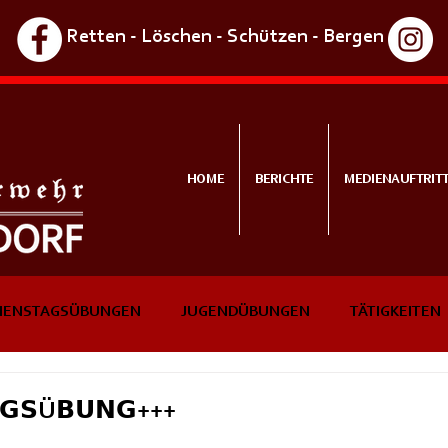
Retten - Löschen - Schützen - Bergen
HOME
BERICHTE
MEDIENAUFTRIT
IENSTAGSÜBUNGEN
JUGENDÜBUNGEN
TÄTIGKEITEN
NTS
IN KÜRZE
𝗚𝗦Ü𝗕𝗨𝗡𝗚+++