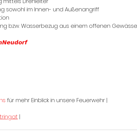
mittels Drehleiter 
 sowohl im Innen- und Außenangriff
tion 
ng bzw. Wasserbezug aus einem offenen Gewässer
𝙣𝙉𝙚𝙪𝙙𝙤𝙧𝙛
ns
 für mehr Einblick in unsere Feuerwehr |
ring.at
 |