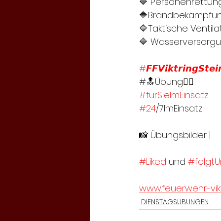
🔷 Personenrettung 
🔷Brandbekämpfung
🔷Taktische Ventila
🔷 Wasserversorgu
#𝙁𝙁𝙑𝙞𝙠𝙩𝙧𝙞𝙣𝙜𝙎𝙩𝙚𝙞
#🔝Übung👍🏻
#fürSieImEinsatz
#24
/7ImEinsatz
📸 Übungsbilder |
#Liked
 und 
#folgtU
www.feuerwehr-vikt
DIENSTAGSÜBUNGEN