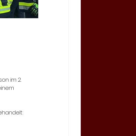
n im 2. 
einem 
handelt: