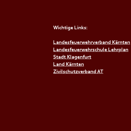
Wichtige Links:
+++𝗗𝗜𝗘𝗡𝗦𝗧𝗔𝗚𝗦Ü𝗕𝗨𝗡𝗚+
Landesfeuerwehrverband Kärnten
Landesfeuerwehrschule Lehrplan
Stadt Klagenfurt
Land Kärnten
Zivilschutzverband AT