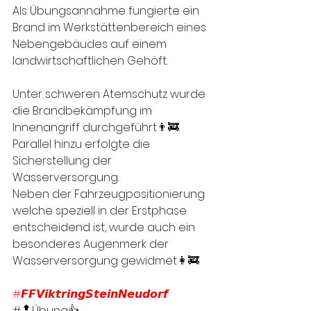
Als Übungsannahme fungierte ein 
Brand im Werkstättenbereich eines 
Nebengebäudes auf einem 
landwirtschaftlichen Gehöft.
Unter schweren Atemschutz wurde 
die Brandbekämpfung im 
Innenangriff durchgeführt👨‍🚒. 
Parallel hinzu erfolgte die 
Sicherstellung der 
Wasserversorgung.
Neben der Fahrzeugpositionierung 
welche speziell in der Erstphase 
entscheidend ist, wurde auch ein 
besonderes Augenmerk der 
Wasserversorgung gewidmet👩‍🚒.
#𝙁𝙁𝙑𝙞𝙠𝙩𝙧𝙞𝙣𝙜𝙎𝙩𝙚𝙞𝙣𝙉𝙚𝙪𝙙𝙤𝙧𝙛
#🔝Übung👍