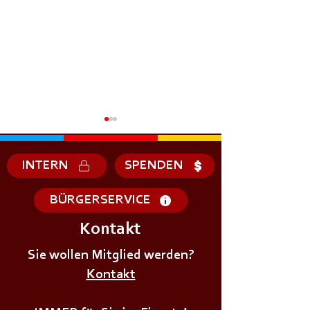
INTERN
SPENDEN
BÜRGERSERVICE
Kontakt
+++𝗗𝗜𝗘𝗡𝗦𝗧𝗔𝗚𝗦Ü𝗕𝗨𝗡𝗚+++
+++𝗗𝗜𝗘𝗡𝗦𝗧𝗔
Sie wollen Mitglied werden?
Kontakt