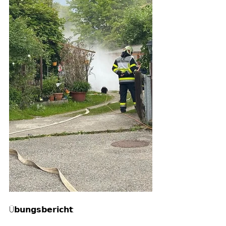
Ü𝗯𝘂𝗻𝗴𝘀𝗯𝗲𝗿𝗶𝗰𝗵𝘁: