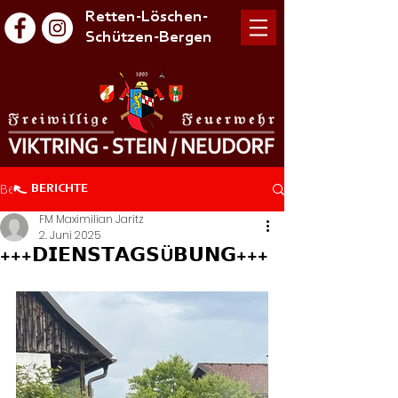
Retten-Löschen-
Schützen-Bergen
Beitrag
BERICHTE
FM Maximilian Jaritz
2. Juni 2025
+++𝗗𝗜𝗘𝗡𝗦𝗧𝗔𝗚𝗦Ü𝗕𝗨𝗡𝗚+++