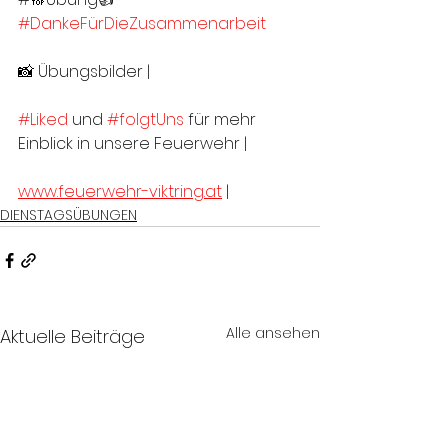
#DankeFürDieZusammenarbeit
📸 Übungsbilder |
#Liked
 und 
#folgtUns
 für mehr 
Einblick in unsere Feuerwehr |
www.feuerwehr-viktring.at
 |
DIENSTAGSÜBUNGEN
Alle ansehen
Aktuelle Beiträge