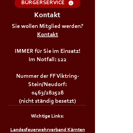
BÜRGERSERVICE
Kontakt
+++𝗗𝗜𝗘𝗡𝗦𝗧𝗔𝗚𝗦Ü𝗕𝗨𝗡𝗚+++
+++𝗗𝗜𝗘𝗡𝗦𝗧𝗔
Sie wollen Mitglied werden?
Kontakt
IMMER für Sie im Einsatz!
Im Notfall: 122
Nummer der FF Viktring-
Stein/Neudorf:
0463/282528
(nicht ständig besetzt)
Wichtige Links:
Landesfeuerwehrverband Kärnten