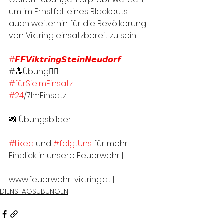
um im Ernstfall eines Blackouts 
auch weiterhin für die Bevölkerung 
von Viktring einsatzbereit zu sein. 
#𝙁𝙁𝙑𝙞𝙠𝙩𝙧𝙞𝙣𝙜𝙎𝙩𝙚𝙞𝙣𝙉𝙚𝙪𝙙𝙤𝙧𝙛
#🔝Übung👍🏻
#fürSieImEinsatz
#24
/7ImEinsatz
📸 Übungsbilder |
#Liked
 und 
#folgtUns
 für mehr 
Einblick in unsere Feuerwehr |
www.feuerwehr-viktring.at |
DIENSTAGSÜBUNGEN