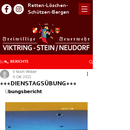
Retten-Löschen-
Schützen-Bergen
Beitrag
BERICHTE
V Noah Weber
6. Okt. 2022
+++DIENSTAGSÜBUNG+++
Ü𝗯𝘂𝗻𝗴𝘀𝗯𝗲𝗿𝗶𝗰𝗵𝘁: