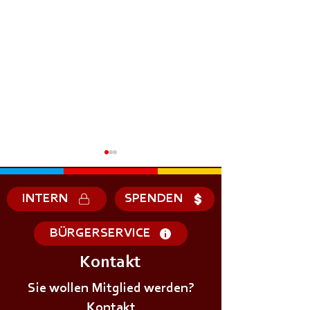
INTERN
SPENDEN
BÜRGERSERVICE
Kontakt
+++𝗗𝗜𝗘𝗡𝗦𝗧𝗔𝗚𝗦Ü𝗕𝗨𝗡𝗚+++
+++𝗗𝗜𝗘𝗡𝗦𝗧𝗔
Sie wollen Mitglied werden?
Kontakt