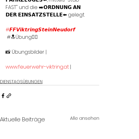
FAST" und die ➡️𝗢𝗥𝗗𝗡𝗨𝗡𝗚 𝗔𝗡 
𝗗𝗘𝗥 𝗘𝗜𝗡𝗦𝗔𝗧𝗭𝗦𝗧𝗘𝗟𝗟𝗘⬅️ gelegt. 
#𝙁𝙁𝙑𝙞𝙠𝙩𝙧𝙞𝙣𝙜𝙎𝙩𝙚𝙞𝙣𝙉𝙚𝙪𝙙𝙤𝙧𝙛
 #🔝Übung👍🏻
📸 Übungsbilder |
www.feuerwehr-viktring.at
 |
DIENSTAGSÜBUNGEN
Alle ansehen
Aktuelle Beiträge