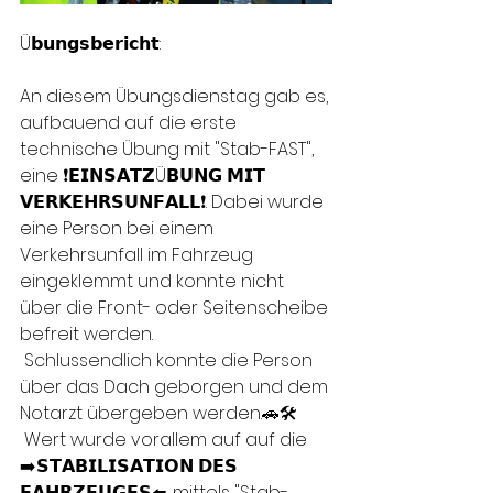
Ü𝗯𝘂𝗻𝗴𝘀𝗯𝗲𝗿𝗶𝗰𝗵𝘁:
An diesem Übungsdienstag gab es, 
aufbauend auf die erste 
technische Übung mit "Stab-FAST", 
eine ❗𝗘𝗜𝗡𝗦𝗔𝗧𝗭Ü𝗕𝗨𝗡𝗚 𝗠𝗜𝗧 
𝗩𝗘𝗥𝗞𝗘𝗛𝗥𝗦𝗨𝗡𝗙𝗔𝗟𝗟❗. Dabei wurde 
eine Person bei einem 
Verkehrsunfall im Fahrzeug 
eingeklemmt und konnte nicht 
über die Front- oder Seitenscheibe 
befreit werden. 
 Schlussendlich konnte die Person 
über das Dach geborgen und dem 
Notarzt übergeben werden.🚗🛠️
 Wert wurde vorallem auf auf die 
➡️𝗦𝗧𝗔𝗕𝗜𝗟𝗜𝗦𝗔𝗧𝗜𝗢𝗡 𝗗𝗘𝗦 
𝗙𝗔𝗛𝗥𝗭𝗘𝗨𝗚𝗘𝗦⬅️, mittels "Stab-