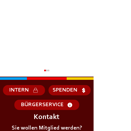
INTERN
SPENDEN
BÜRGERSERVICE
Kontakt
+++𝗘𝗥𝗦𝗧𝗘 - 𝗛𝗜𝗟𝗙𝗘
+++𝗚𝗥𝗨𝗡𝗗𝗔𝗨
𝗞𝗨𝗥𝗦 𝗱𝗲𝗿
Sie wollen Mitglied werden?
𝗜𝗠 𝗕𝗘𝗭𝗜𝗥𝗞++