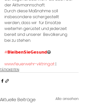
der Aktivmannschaft.
Durch diese Maßnahme soll 
insbesondere sichergestellt 
werden, dass wir  für Einsätze 
weiterhin gerüstet und jederzeit 
bereit sind unserer  Bevölkerung 
bei zu stehen.
#𝗕𝗹𝗲𝗶𝗯𝗲𝗻𝗦𝗶𝗲𝗚𝗲𝘀𝘂𝗻𝗱
😷
www.feuerwehr-viktring.at
 |
TÄTIGKEITEN
Alle ansehen
Aktuelle Beiträge