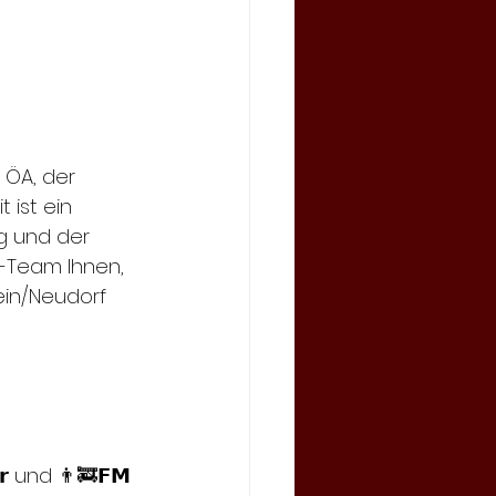
 ÖA, der 
 ist ein 
g und der 
-Team Ihnen, 
ein/Neudorf 
 und 👨‍🚒𝗙𝗠 