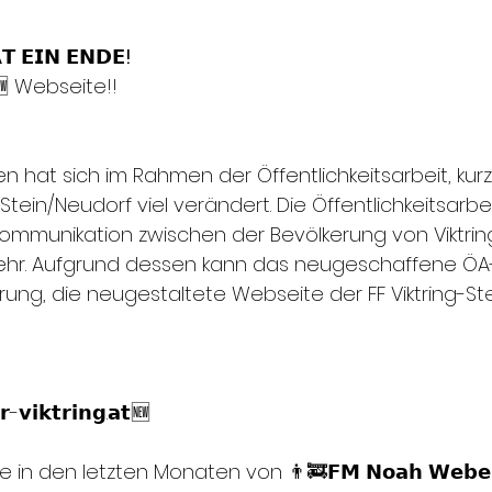
𝗧 𝗘𝗜𝗡 𝗘𝗡𝗗𝗘
!
🆕 Webseite!! 
en hat sich im Rahmen der Öffentlichkeitsarbeit, kurz
tein/Neudorf viel verändert. Die Öffentlichkeitsarbeit
Kommunikation zwischen der Bevölkerung von Viktrin
rwehr. Aufgrund dessen kann das neugeschaffene ÖA
ung, die neugestaltete Webseite der FF Viktring-St
-𝘃𝗶𝗸𝘁𝗿𝗶𝗻𝗴.𝗮𝘁🆕
n den letzten Monaten von 👨‍🚒𝗙𝗠 𝗡𝗼𝗮𝗵 𝗪𝗲𝗯𝗲