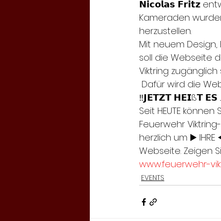
𝗡𝗶𝗰𝗼𝗹𝗮𝘀 𝗙𝗿𝗶
Kameraden wurden i
herzustellen.
Mit neuem Design, 
soll die Webseite 
Viktring zugänglich 
 Dafür wird die W
‼️𝗝𝗘𝗧𝗭𝗧 𝗛𝗘𝗜ß𝗧 𝗘𝗦 ....
Seit HEUTE können S
Feuerwehr Viktring
herzlich um ▶️ IHRE
Webseite. Zeigen S
www.feuerwehr-vikt
EVENTS