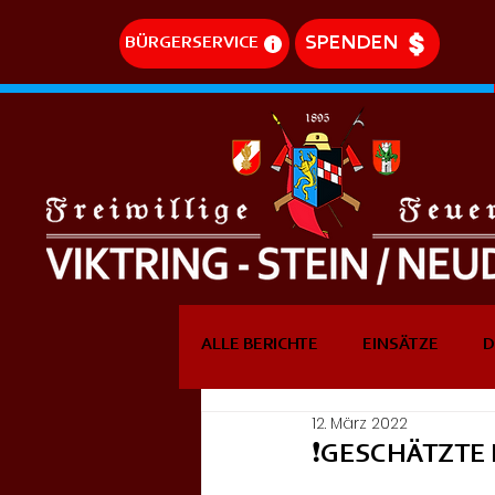
SPENDEN
BÜRGERSERVICE
ALLE BERICHTE
EINSÄTZE
D
12. März 2022
DREHLEITEREINSÄTZE
EVE
❗GESCHÄTZTE 