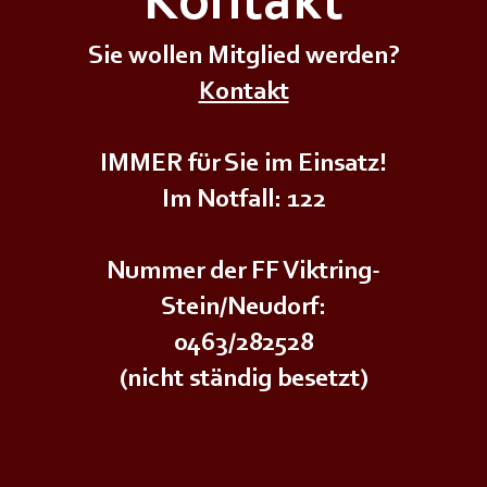
Kontakt
Sie wollen Mitglied werden?
🌲🌳
Kontakt
+++𝗣𝗿𝗲𝗶𝘀𝘀𝗰𝗵𝗻𝗮𝗽𝘀𝘁𝘂𝗿𝗻𝗶𝗲𝗿+++
𝗡𝗲𝘂
IMMER für Sie im Einsatz!
Im Notfall: 122
Nummer der FF Viktring-
Stein/Neudorf:
0463/282528
(nicht ständig besetzt)