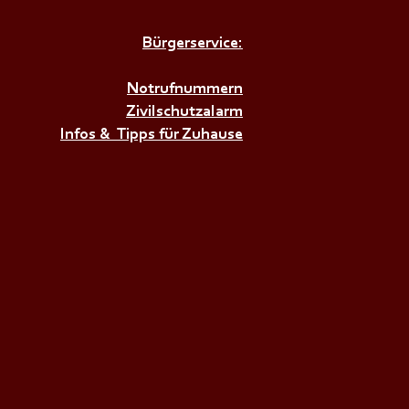
Bürgerservice:
𝗔𝗟𝗗𝗙𝗘𝗦𝗧 𝗶𝗺
𝗱𝗼𝗿𝗳𝗲𝗿𝘄𝗮𝗹𝗱🌳🌲
Notrufnummern
Zivilschutzalarm
Infos & Tipps für Zuhause