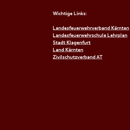
Wichtige Links:
+++𝗘𝗶𝗻𝗹𝗮𝗱𝘂𝗻𝗴 𝘇𝘂𝗺
𝗙𝗲𝘂𝗲𝗿𝘄𝗲𝗵𝗿𝗯𝗮𝗹𝗹 +++
Landesfeuerwehrverband Kärnten
Landesfeuerwehrschule Lehrplan
Stadt Klagenfurt
Land Kärnten
Zivilschutzverband AT