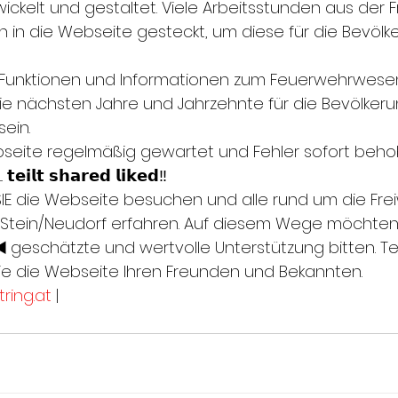
𝘇 entwickelt und gestaltet. Viele Arbeitsstunden aus der F
n die Webseite gesteckt, um diese für die Bevölk
Funktionen und Informationen zum Feuerwehrwesen i
die nächsten Jahre und Jahrzehnte für die Bevölker
sein.
ebseite regelmäßig gewartet und Fehler sofort beho
. 𝘁𝗲𝗶𝗹𝘁 𝘀𝗵𝗮𝗿𝗲𝗱 𝗹𝗶𝗸𝗲𝗱‼️
IE die Webseite besuchen und alle rund um die Freiw
-Stein/Neudorf erfahren. Auf diesem Wege möchten 
 ◀️ geschätzte und wertvolle Unterstützung bitten. Tei
ie die Webseite Ihren Freunden und Bekannten. 
ring.at
 |