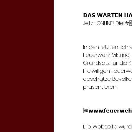
𝗗𝗔𝗦 𝗪𝗔𝗥𝗧𝗘𝗡 𝗛𝗔
Jetzt ONLINE! Die #
In den letzten Jahr
Feuerwehr Viktring-S
Grundsatz für die 
Freiwilligen Feue
geschätze Bevölker
präsentieren:
🆕𝘄𝘄𝘄.𝗳𝗲𝘂𝗲𝗿𝘄𝗲𝗵𝗿
Die Webseite wurde i