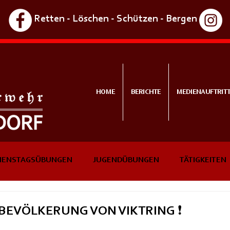
Retten - Löschen - Schützen - Bergen
HOME
BERICHTE
MEDIENAUFTRIT
IENSTAGSÜBUNGEN
JUGENDÜBUNGEN
TÄTIGKEITEN
NTS
IN KÜRZE
BEVÖLKERUNG VON VIKTRING ❗