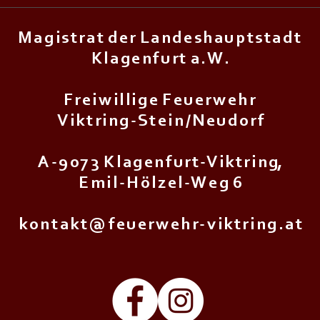
M a g i s t r a t d e r L a n d e s h a u p t s t a d t
K l a g e n f u r t a . W .
F r e i w i l l i g e F e u e r w e h r
V i k t r i n g - S t e i n / N e u d o r f
A - 9 0 7 3 K l a g e n f u r t - V i k t r i n g,
E m i l - H ö l z e l - W e g 6
k o n t a k t @ f e u e r w e h r - v i k t r i n g . a t