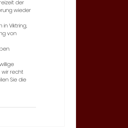
reizeit der 
erung wieder 
n Viktring, 
ung von 
ben.
illige 
wir recht 
len Sie die 