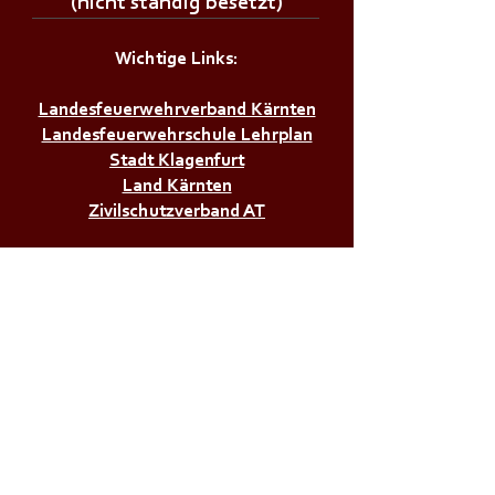
(nicht ständig besetzt)
Wichtige Links:
Landesfeuerwehrverband Kärnten
Landesfeuerwehrschule Lehrplan
Stadt Klagenfurt
Land Kärnten
Zivilschutzverband AT
Bürgerservice:
Notrufnummern
Zivilschutzalarm
Infos & Tipps für Zuhause