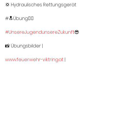
💢 Hydraulisches Rettungsgerät
#🔝Übung👍🏻
#UnsereJugendunsereZukunft
😎
📸 Übungsbilder |
www.feuerwehr-viktring.at
 |