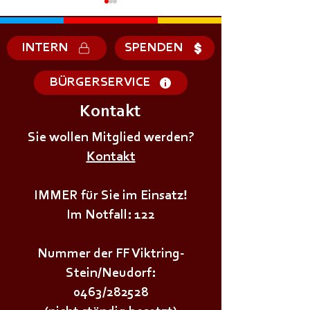
INTERN
SPENDEN
BÜRGERSERVICE
Kontakt
Sie wollen Mitglied werden?
Kontakt
+++𝗝𝗨𝗚𝗘𝗡𝗗𝗙𝗘𝗨𝗘𝗥𝗪𝗘𝗛𝗥Ü𝗕𝗨𝗡𝗚+++
+++𝗝𝗨𝗚𝗘𝗡𝗗𝗙
IMMER für Sie im Einsatz!
Im Notfall: 122
Nummer der FF Viktring-
Stein/Neudorf:
0463/282528