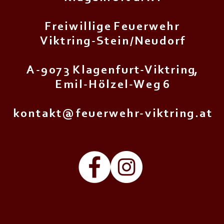
F r e i w i l l i g e F e u e r w e h r
V i k t r i n g - S t e i n / N e u d o r f
A - 9 0 7 3 K l a g e n f u r t - V i k t r i n g,
E m i l - H ö l z e l - W e g 6
k o n t a k t @ f e u e r w e h r - v i k t r i n g . a t