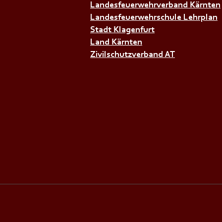
Landesfeuerwehrverband Kärnten
Landesfeuerwehrschule Lehrplan
+++𝗝𝗨𝗚𝗘𝗡𝗗𝗙𝗘𝗨𝗘𝗥𝗪𝗘𝗛
Stadt Klagenfurt
Land Kärnten
Zivilschutzverband AT