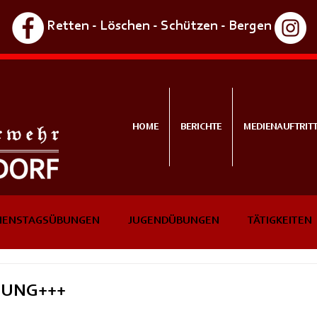
Retten - Löschen - Schützen - Bergen
HOME
BERICHTE
MEDIENAUFTRIT
IENSTAGSÜBUNGEN
JUGENDÜBUNGEN
TÄTIGKEITEN
NTS
IN KÜRZE
BUNG+++