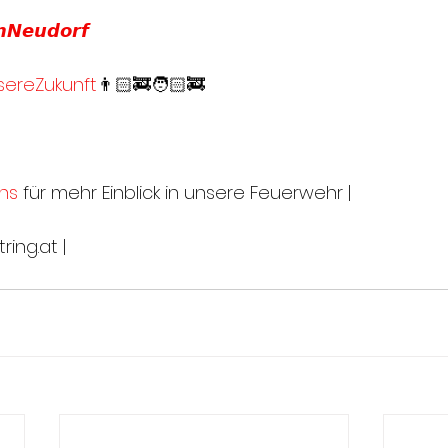
𝙣𝙉𝙚𝙪𝙙𝙤𝙧𝙛
ereZukunft
👨🏻‍🚒🧑🏻‍🚒
ns
 für mehr Einblick in unsere Feuerwehr |
ing.at |