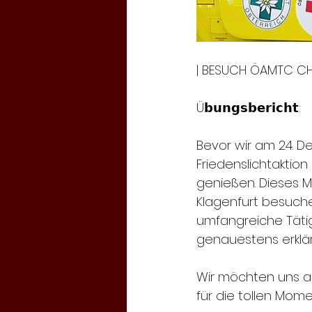
| BESUCH ÖAMTC CHR
Ü𝗯𝘂𝗻𝗴𝘀𝗯𝗲𝗿𝗶𝗰𝗵𝘁:
Bevor wir am 24. De
Friedenslichtaktion
genießen. Dieses 
Klagenfurt besuche
umfangreiche Tätig
genauestens erklär
Wir möchten uns au
für die tollen Mom