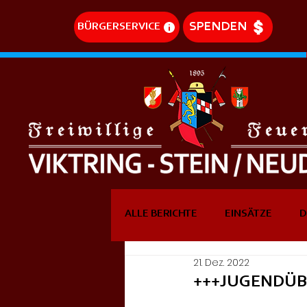
SPENDEN
BÜRGERSERVICE
ALLE BERICHTE
EINSÄTZE
D
21. Dez. 2022
DREHLEITEREINSÄTZE
EVE
+++JUGENDÜ