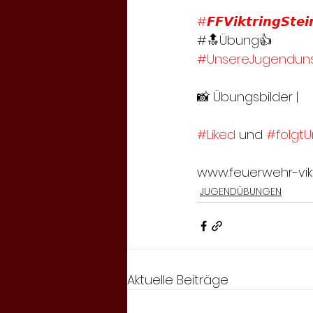
#𝙁𝙁𝙑𝙞𝙠𝙩𝙧𝙞𝙣𝙜𝙎𝙩𝙚𝙞
#🔝Übung👍
#UnsereJugenduns
📸 Übungsbilder | 
#Liked
 und 
#folgtU
www.feuerwehr-viktr
JUGENDÜBUNGEN
Aktuelle Beiträge