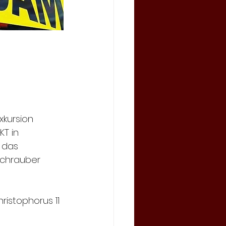
 
xkursion 
T in 
 das 
schrauber 
istophorus 11 