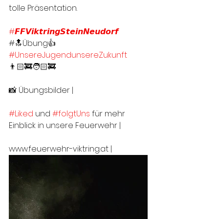
tolle Präsentation.
#𝙁𝙁𝙑𝙞𝙠𝙩𝙧𝙞𝙣𝙜𝙎𝙩𝙚𝙞𝙣𝙉𝙚𝙪𝙙𝙤𝙧𝙛
#🔝Übung👍
#UnsereJugendunsereZukunft
👨🏻‍🚒🧑🏻‍🚒
📸 Übungsbilder | 
#Liked
 und 
#folgtUns
 für mehr 
Einblick in unsere Feuerwehr |
www.feuerwehr-viktring.at |