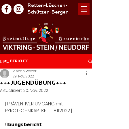
Retten-Löschen-
Schützen-Bergen
Beitrag
BERICHTE
V Noah Weber
29. Nov. 2022
+++JUGENDÜBUNG+++
Aktualisiert:
30. Nov. 2022
| PRÄVENTIVER UMGANG mit 
PYROTECHNIKARTIKEL  | 18.11.2022 |
Ü𝗯𝘂𝗻𝗴𝘀𝗯𝗲𝗿𝗶𝗰𝗵𝘁: