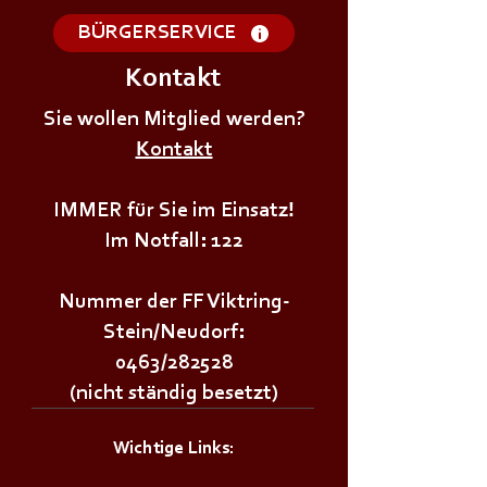
BÜRGERSERVICE
Kontakt
Sie wollen Mitglied werden?
Kontakt
+++𝗝𝗨𝗚𝗘𝗡𝗗𝗙𝗘𝗨𝗘𝗥𝗪𝗘𝗛𝗥Ü𝗕𝗨𝗡𝗚+++
+++𝗝𝗨𝗚𝗘𝗡𝗗𝗙
IMMER für Sie im Einsatz!
Im Notfall: 122
Nummer der FF Viktring-
Stein/Neudorf:
0463/282528
(nicht ständig besetzt)
Wichtige Links: