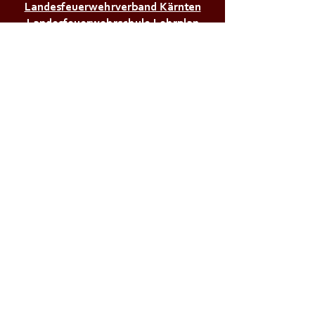
Landesfeuerwehrverband Kärnten
Landesfeuerwehrschule Lehrplan
Stadt Klagenfurt
Land Kärnten
Zivilschutzverband AT
Bürgerservice:
Notrufnummern
Zivilschutzalarm
Infos & Tipps für Zuhause
M a g i s t r a t d e r
L a n d e s h a u p t s t a d t
K l a g e n f u r t a . W .