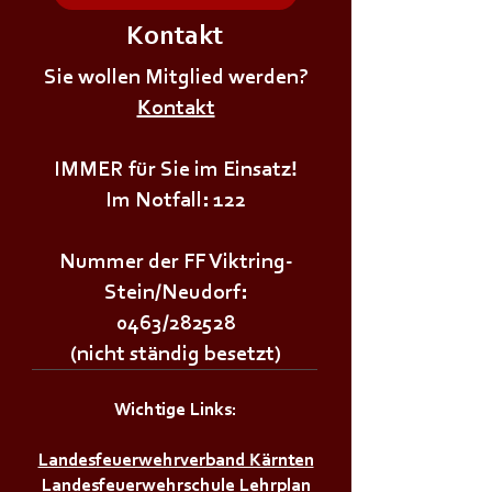
Kontakt
+++𝗘𝗥𝗦𝗧𝗘 - 𝗛𝗜𝗟𝗙𝗘
+++𝗚𝗥𝗨𝗡𝗗𝗔𝗨
𝗞𝗨𝗥𝗦 𝗱𝗲𝗿
Sie wollen Mitglied werden?
𝗜𝗠 𝗕𝗘𝗭𝗜𝗥𝗞++
𝗝𝘂𝗴𝗲𝗻𝗱𝗳𝗲𝘂𝗲𝗿𝘄𝗲𝗵𝗿+++
Kontakt
IMMER für Sie im Einsatz!
Im Notfall: 122
Nummer der FF Viktring-
Stein/Neudorf:
0463/282528
(nicht ständig besetzt)
Wichtige Links:
Landesfeuerwehrverband Kärnten
Landesfeuerwehrschule Lehrplan