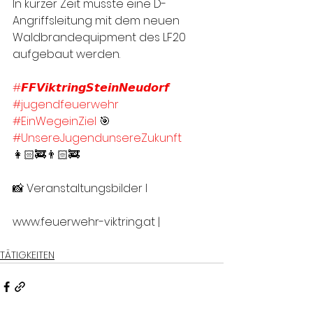
In kurzer Zeit musste eine D-
Angriffsleitung mit dem neuen 
Waldbrandequipment des LF20 
aufgebaut werden. 
#𝙁𝙁𝙑𝙞𝙠𝙩𝙧𝙞𝙣𝙜𝙎𝙩𝙚𝙞𝙣𝙉𝙚𝙪𝙙𝙤𝙧𝙛
#jugendfeuerwehr
#EinWegeinZiel
 🎯
#UnsereJugendunsereZukunft
👩🏻‍🚒👨🏻‍🚒
📸 Veranstaltungsbilder I 
www.feuerwehr-viktring.at |
TÄTIGKEITEN