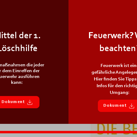
ittel der 1.
Feuerwerk?
Löschhilfe
beachten
maßnahmen die jeder
Feuerwerk ist ein
r dem Einreffen der
gefährliche Angelege
uerwehr ausführen
Hier finden Sie Tipp
kann:
Infos für den richti
Umgang:
Dokument
Dokument