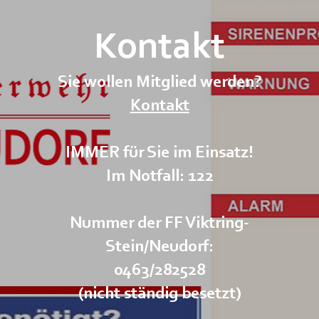
Kontakt
Sie wollen Mitglied werden?
Kontakt
IMMER für Sie im Einsatz!
Im Notfall: 122
Nummer der FF Viktring-
Stein/Neudorf:
0463/282528
(nicht ständig besetzt)