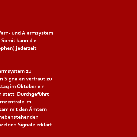
 Warn- und Alarmsystem
. Somit kann die
ophen) jederzeit
armsystem zu
n Signalen vertraut zu
stag im Oktober ein
m statt. Durchgeführt
rnzentrale im
nsam mit den Ämtern
r nebenstehenden
zelnen Signale erklärt.