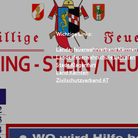
Wichtige Links:
Landesfeuerwehrverband Kärnten
Landesfeuerwehrschule Lehrplan
Stadt Klagenfurt
Land Kärnten
Zivilschutzverband AT