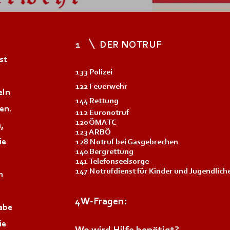
1
DER NOTRUF
st
133 Polizei
122 Feuerwehr
eln
144 Rettung
den.
112 Euronotruf
120 ÖMATC
,
123 ARBÖ
ie
128 Notruf bei Gasgebrechen
140 Bergrettung
141 Telefonseelsorge
147 Notrufdienst für Kinder und Jugendlich
m
4W-Fragen:
abe
ie