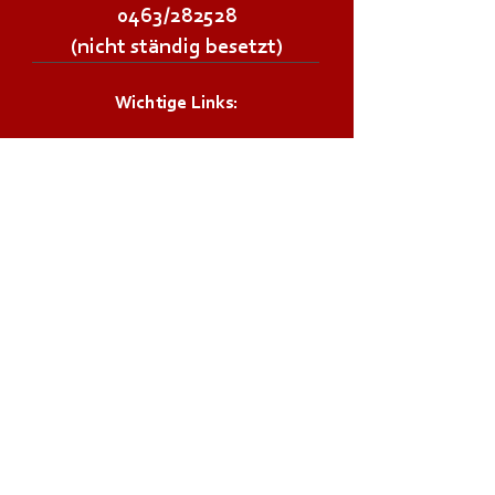
0463/282528
(nicht ständig besetzt)
Wichtige Links:
Landesfeuerwehrverband Kärnten
Landesfeuerwehrschule Lehrplan
Stadt Klagenfurt
Land Kärnten
Zivilschutzverband AT
Bürgerservice:
Notrufnummern
Zivilschutzalarm
Infos & Tipps für Zuhause