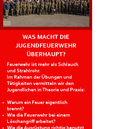
WAS MACHT DIE
JUGENDFEUERWEHR
ÜBERHAUPT?
Feuerwehr ist mehr als Schlauch
und Strahlrohr.
Im Rahmen der Übungen und
Tätigkeiten vermitteln wir den
Jugendlichen in Theorie und Praxis:
Warum ein Feuer eigentlich
brennt?
Wie die Feuerwehr bei einem
Löschangriff arbeitet?
Wie die Ausrüstung richtig benutzt