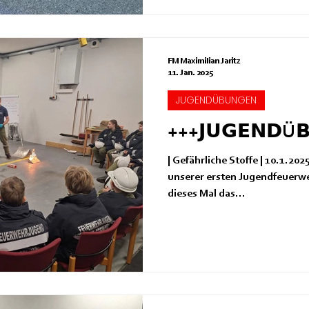
FM Maximilian Jaritz
11. Jan. 2025
JUGENDÜBUNGEN
+++𝗝𝗨𝗚𝗘𝗡𝗗Ü
| Gefährliche Stoffe | 10.1.2025 | 
unserer ersten Jugendfeuerw
dieses Mal das...