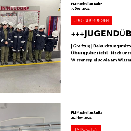
FM Maximilian Jaritz
7. Dez. 2024
JUGENDÜBUNGEN
+++𝗝𝗨𝗚𝗘𝗡𝗗Ü
| Greifzug | Beleuchtungsmittel
Ü𝗯𝘂𝗻𝗴𝘀𝗯𝗲𝗿𝗶𝗰𝗵𝘁: Nach 
Wissensspiel sowie am Wissen
FM Maximilian Jaritz
24. Nov. 2024
TÄTIGKEITEN