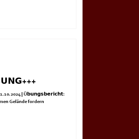
𝗨𝗡𝗚+++
10.2024 | Ü𝗯𝘂𝗻𝗴𝘀𝗯𝗲𝗿𝗶𝗰𝗵𝘁:
men Gelände fordern