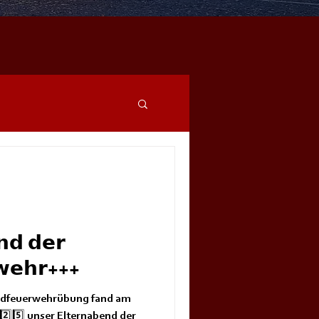
𝗱 𝗱𝗲𝗿
𝘄𝗲𝗵𝗿+++
endfeuerwehrübung fand am
⃣2️⃣5️⃣ unser Elternabend der