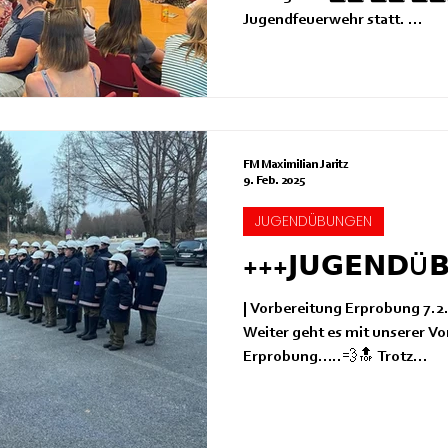
Jugendfeuerwehr statt. ...
FM Maximilian Jaritz
9. Feb. 2025
JUGENDÜBUNGEN
+++𝗝𝗨𝗚𝗘𝗡𝗗Ü
| Vorbereitung Erprobung 7.2.2025
Weiter geht es mit unserer Vo
Erprobung…..💨🔝 Trotz...