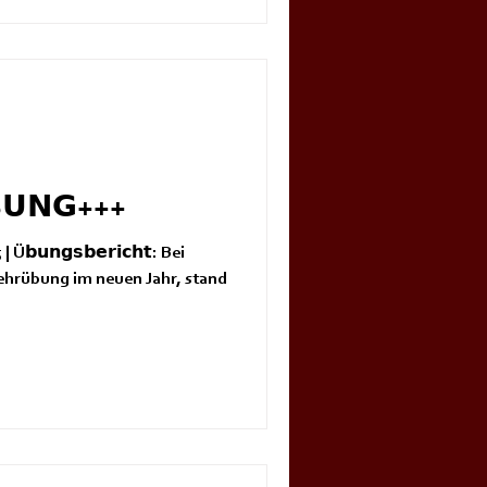
𝗨𝗡𝗚+++
Ü𝗯𝘂𝗻𝗴𝘀𝗯𝗲𝗿𝗶𝗰𝗵𝘁: Bei
ehrübung im neuen Jahr, stand