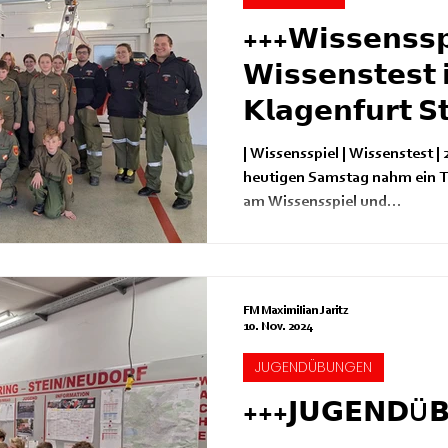
+++𝗪𝗶𝘀𝘀𝗲𝗻𝘀𝘀𝗽
𝗪𝗶𝘀𝘀𝗲𝗻𝘀𝘁𝗲𝘀𝘁 
𝗞𝗹𝗮𝗴𝗲𝗻𝗳𝘂𝗿𝘁 
| Wissensspiel | Wissenstest | 23
heutigen Samstag nahm ein T
am Wissensspiel und...
FM Maximilian Jaritz
10. Nov. 2024
JUGENDÜBUNGEN
+++𝗝𝗨𝗚𝗘𝗡𝗗Ü