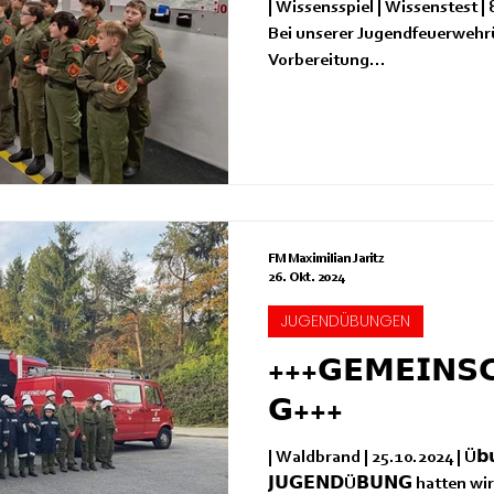
| Wissensspiel | Wissenstest | 8.1
Bei unserer Jugendfeuerwehrübung stan
Vorbereitung...
FM Maximilian Jaritz
26. Okt. 2024
JUGENDÜBUNGEN
+++𝗚𝗘𝗠𝗘𝗜𝗡𝗦
𝗚+++
| Waldbrand | 25.10.2024 | Ü𝗯𝘂𝗻
𝗝𝗨𝗚𝗘𝗡𝗗Ü𝗕𝗨𝗡𝗚 hatten 