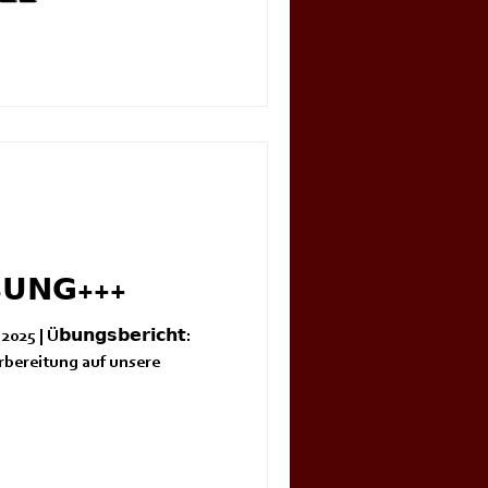
𝗨𝗡𝗚+++
 | Ü𝗯𝘂𝗻𝗴𝘀𝗯𝗲𝗿𝗶𝗰𝗵𝘁:
rbereitung auf unsere