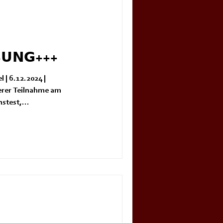
𝗨𝗡𝗚+++
 | 6.12.2024 |
unserer Teilnahme am
stest,...