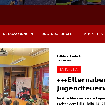
IENSTAGSÜBUNGEN
JUGENDÜBUNGEN
TÄTIGKEITEN
NTS
IN KÜRZE
FM Maximilian Jaritz
14. Juni 2025
TÄTIGKEITEN
+++𝗘𝗹𝘁𝗲𝗿𝗻𝗮𝗯𝗲
𝗝𝘂𝗴𝗲𝗻𝗱𝗳𝗲𝘂𝗲
Im Anschluss an unsere Jug
Freitag dem 1️⃣3️⃣.0️⃣6️⃣.2️⃣0️