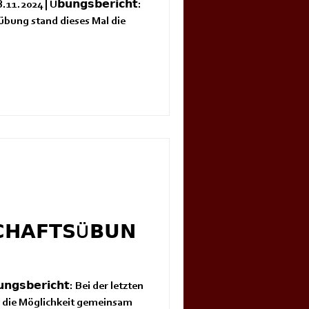
1.2024 | Ü𝗯𝘂𝗻𝗴𝘀𝗯𝗲𝗿𝗶𝗰𝗵𝘁:
d dieses Mal die
𝗛𝗔𝗙𝗧𝗦Ü𝗕𝗨𝗡
𝗴𝘀𝗯𝗲𝗿𝗶𝗰𝗵𝘁: Bei der letzten
wir die Möglichkeit gemeinsam