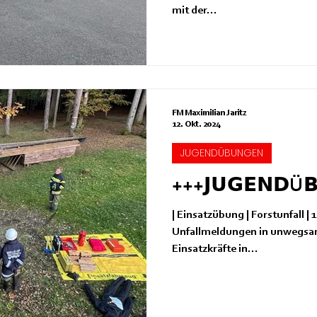
mit der...
FM Maximilian Jaritz
12. Okt. 2024
JUGENDÜBUNGEN
+++𝗝𝗨𝗚𝗘𝗡𝗗Ü
| Einsatzübung | Forstunfall | 11.
Unfallmeldungen in unwegsa
Einsatzkräfte in...