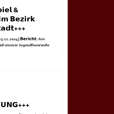
𝗶𝗲𝗹 &
𝗶𝗺 𝗕𝗲𝘇𝗶𝗿𝗸
𝘁𝗮𝗱𝘁+++
.11.2024 | 𝗕𝗲𝗿𝗶𝗰𝗵𝘁: Am
eil unserer Jugendfeuerwehr
𝗨𝗡𝗚+++