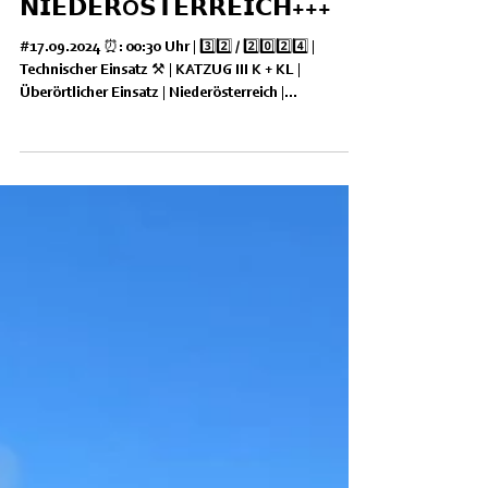
+++𝗞𝗔𝗧-𝗘𝗜𝗡𝗦𝗔𝗧𝗭
𝗡𝗜𝗘𝗗𝗘𝗥Ö𝗦𝗧𝗘𝗥𝗥𝗘𝗜𝗖𝗛+++
#17.09.2024 ⏰: 00:30 Uhr | 3️⃣2️⃣ / 2️⃣0️⃣2️⃣4️⃣ |
Technischer Einsatz ⚒ | KATZUG III K + KL |
Überörtlicher Einsatz | Niederösterreich |...