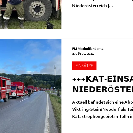
Niederösterreich |...
FM Maximilian Jaritz
17. Sept. 2024
EINSÄTZE
+++𝗞𝗔𝗧-𝗘𝗜𝗡𝗦
𝗡𝗜𝗘𝗗𝗘𝗥Ö𝗦𝗧𝗘
Aktuell befindet sich eine A
Viktring-Stein/Neudorf als Te
Katastrophengebiet in Tulln i