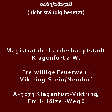
0463/282528
(nicht ständig besetzt)
M a g i s t r a t d e r L a n d e s h a u p t s t a d t
K l a g e n f u r t a . W .
F r e i w i l l i g e F e u e r w e h r
V i k t r i n g - S t e i n / N e u d o r f
A - 9 0 7 3 K l a g e n f u r t - V i k t r i n g,
E m i l - H ö l z e l - W e g 6