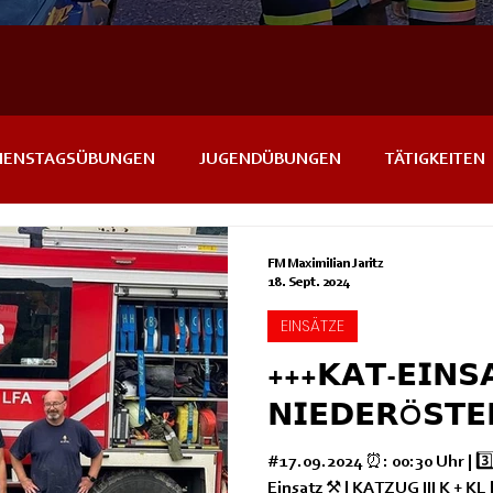
IENSTAGSÜBUNGEN
JUGENDÜBUNGEN
TÄTIGKEITEN
NTS
IN KÜRZE
FM Maximilian Jaritz
18. Sept. 2024
EINSÄTZE
+++𝗞𝗔𝗧-𝗘𝗜𝗡𝗦
𝗡𝗜𝗘𝗗𝗘𝗥Ö𝗦𝗧𝗘
#17.09.2024 ⏰: 00:30 Uhr | 3️⃣2
Einsatz ⚒ | KATZUG III K + KL |