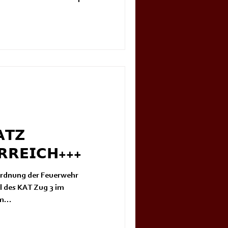
𝗧𝗭
𝗥𝗥𝗘𝗜𝗖𝗛+++
bordnung der Feuerwehr
il des KAT Zug 3 im
m...