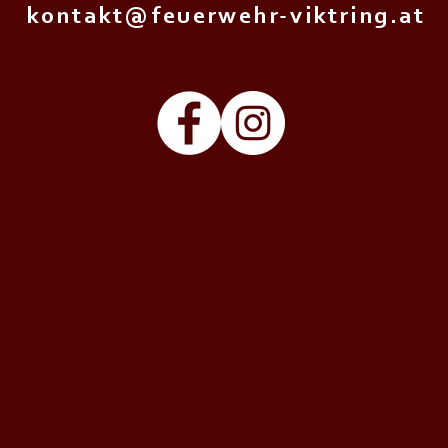
k o n t a k t @ f e u e r w e h r - v i k t r i n g . a t