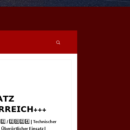
𝗧𝗭
𝗥𝗥𝗘𝗜𝗖𝗛+++
️⃣ / 2️⃣0️⃣2️⃣4️⃣ | Technischer
 Überörtlicher Einsatz |