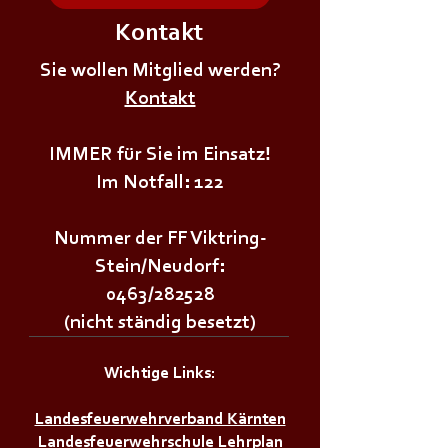
Kontakt
+++𝗘𝗥𝗦𝗧𝗘 - 𝗛𝗜𝗟𝗙𝗘
+++𝗚𝗥𝗨𝗡𝗗𝗔𝗨
𝗞𝗨𝗥𝗦 𝗱𝗲𝗿
Sie wollen Mitglied werden?
𝗜𝗠 𝗕𝗘𝗭𝗜𝗥𝗞++
𝗝𝘂𝗴𝗲𝗻𝗱𝗳𝗲𝘂𝗲𝗿𝘄𝗲𝗵𝗿+++
Kontakt
IMMER für Sie im Einsatz!
Im Notfall: 122
Nummer der FF Viktring-
Stein/Neudorf:
0463/282528
(nicht ständig besetzt)
Wichtige Links:
Landesfeuerwehrverband Kärnten
Landesfeuerwehrschule Lehrplan