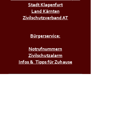
Stadt Klagenfurt
Land Kärnten
Zivilschutzverband AT
Bürgerservice:
Notrufnummern
Zivilschutzalarm
Infos & Tipps für Zuhause
M a g i s t r a t d e r
L a n d e s h a u p t s t a d t
K l a g e n f u r t a . W .
F r e i w i l l i g e F e u e r w e h r
V i k t r i n g - S t e i n /