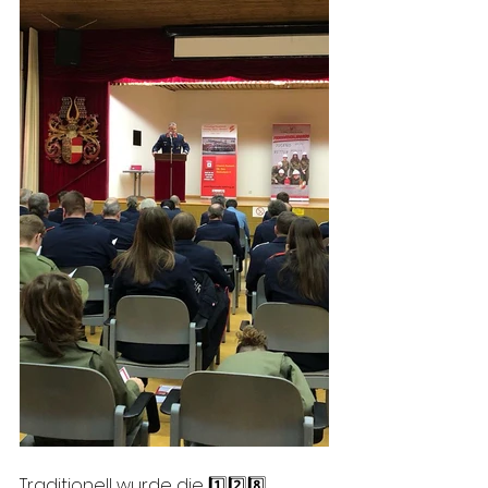
Traditionell wurde die 1️⃣2️⃣8️⃣. 