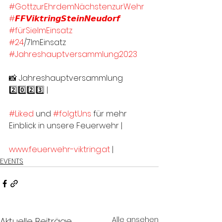
#GottzurEhrdemNächstenzurWehr
#𝙁𝙁𝙑𝙞𝙠𝙩𝙧𝙞𝙣𝙜𝙎𝙩𝙚𝙞𝙣𝙉𝙚𝙪𝙙𝙤𝙧𝙛
#fürSieImEinsatz
#24
/7ImEinsatz
#Jahreshauptversammlung2023
📸 Jahreshauptversammlung 
2️⃣0️⃣2️⃣3️⃣ | 
#Liked
 und 
#folgtUns
 für mehr 
Einblick in unsere Feuerwehr |
www.feuerwehr-viktring.at
 |
EVENTS
Alle ansehen
Aktuelle Beiträge