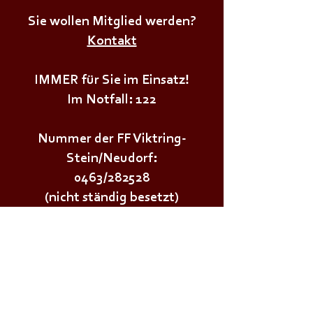
𝗡𝗲𝘂𝗱𝗼𝗿𝗳𝗲𝗿𝘄
+++𝗣𝗿𝗲𝗶𝘀𝘀𝗰𝗵𝗻𝗮𝗽𝘀𝘁𝘂𝗿𝗻𝗶𝗲𝗿+++
Sie wollen Mitglied werden?
Kontakt
IMMER für Sie im Einsatz!
Im Notfall: 122
Nummer der FF Viktring-
Stein/Neudorf:
0463/282528
(nicht ständig besetzt)
Wichtige Links:
Landesfeuerwehrverband Kärnten
Landesfeuerwehrschule Lehrplan
Stadt Klagenfurt