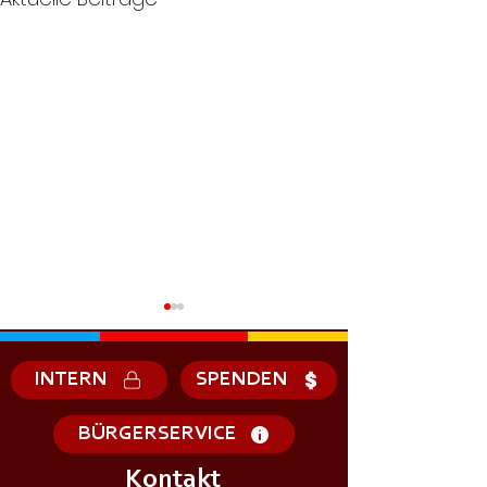
INTERN
SPENDEN
BÜRGERSERVICE
Kontakt
🌲🌳𝗪𝗔𝗟𝗗𝗙𝗘𝗦