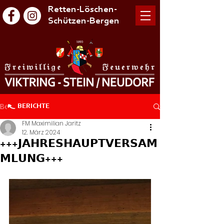
Retten-Löschen-
Schützen-Bergen
Beitrag
BERICHTE
FM Maximilian Jaritz
12. März 2024
+++𝗝𝗔𝗛𝗥𝗘𝗦𝗛𝗔𝗨𝗣𝗧𝗩𝗘𝗥𝗦𝗔𝗠
𝗠𝗟𝗨𝗡𝗚+++