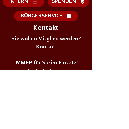
INTERN
SPENDEN
BÜRGERSERVICE
Kontakt
+++𝗘𝗥𝗦𝗧𝗘 - 𝗛𝗜𝗟𝗙𝗘
+++𝗚𝗥𝗨𝗡𝗗𝗔𝗨
𝗞𝗨𝗥𝗦 𝗱𝗲𝗿
Sie wollen Mitglied werden?
𝗜𝗠 𝗕𝗘𝗭𝗜𝗥𝗞++
𝗝𝘂𝗴𝗲𝗻𝗱𝗳𝗲𝘂𝗲𝗿𝘄𝗲𝗵𝗿+++
Kontakt
IMMER für Sie im Einsatz!
Im Notfall: 122
Nummer der FF Viktring-
Stein/Neudorf:
0463/282528
(nicht ständig besetzt)
Wichtige Links: