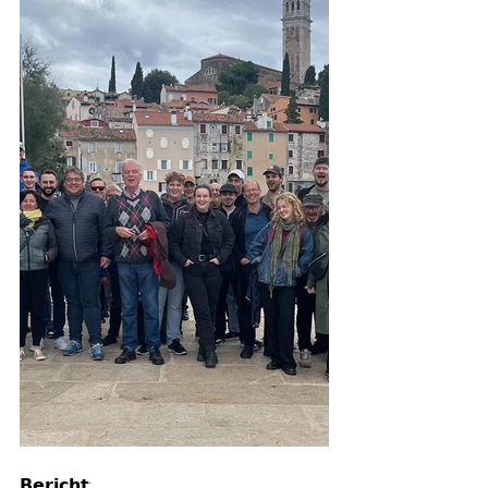
𝗕𝗲𝗿𝗶𝗰𝗵𝘁: