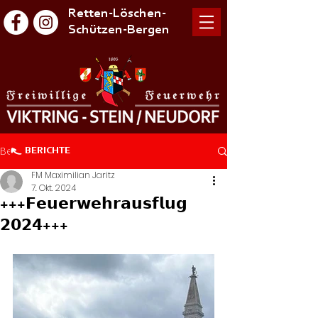
Retten-Löschen-
Schützen-Bergen
Beitrag
BERICHTE
FM Maximilian Jaritz
7. Okt. 2024
+++𝗙𝗲𝘂𝗲𝗿𝘄𝗲𝗵𝗿𝗮𝘂𝘀𝗳𝗹𝘂𝗴
𝟮𝟬𝟮𝟰+++