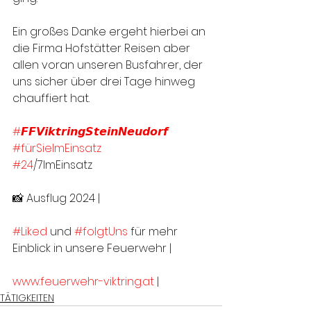
Ein großes Danke ergeht hierbei an 
die Firma Hofstätter Reisen aber 
allen voran unseren Busfahrer, der 
uns sicher über drei Tage hinweg 
chauffiert hat.
#𝙁𝙁𝙑𝙞𝙠𝙩𝙧𝙞𝙣𝙜𝙎𝙩𝙚𝙞𝙣𝙉𝙚𝙪𝙙𝙤𝙧𝙛
#fürSieImEinsatz
#24
/7ImEinsatz
📸 Ausflug 2024 |
#Liked
 und 
#folgtUns
 für mehr 
Einblick in unsere Feuerwehr |
www.feuerwehr-viktring.at
 |
TÄTIGKEITEN