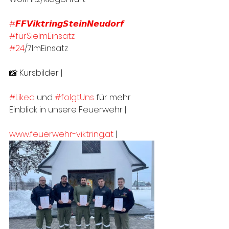
#𝙁𝙁𝙑𝙞𝙠𝙩𝙧𝙞𝙣𝙜𝙎𝙩𝙚𝙞𝙣𝙉𝙚𝙪𝙙𝙤𝙧𝙛
#fürSieImEinsatz
#24
/7ImEinsatz
📸 Kursbilder | 
#Liked
 und 
#folgtUns
 für mehr 
Einblick in unsere Feuerwehr |
www.feuerwehr-viktring.at
 |