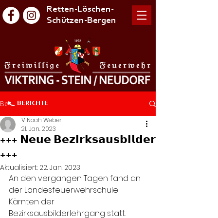
Retten-Löschen-
Schützen-Bergen
Beitrag
BERICHTE
V Noah Weber
21. Jan. 2023
+++ 𝗡𝗲𝘂𝗲 𝗕𝗲𝘇𝗶𝗿𝗸𝘀𝗮𝘂𝘀𝗯𝗶𝗹𝗱𝗲𝗿
+++
Aktualisiert:
22. Jan. 2023
An den vergangen Tagen fand an 
der Landesfeuerwehrschule 
Kärnten der  
Bezirksausbilderlehrgang statt. 