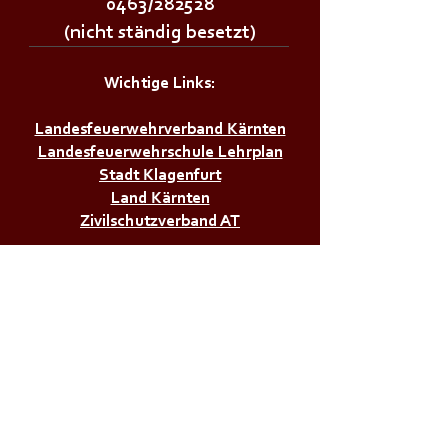
0463/282528
(nicht ständig besetzt)
Wichtige Links:
Landesfeuerwehrverband Kärnten
Landesfeuerwehrschule Lehrplan
Stadt Klagenfurt
Land Kärnten
Zivilschutzverband AT
Bürgerservice:
Notrufnummern
Zivilschutzalarm
Infos & Tipps für Zuhause