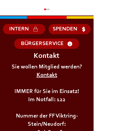
INTERN
SPENDEN
BÜRGERSERVICE
Kontakt
+++𝗘𝗥𝗦𝗧𝗘 - 𝗛𝗜𝗟𝗙𝗘
+++𝗚𝗥𝗨𝗡𝗗𝗔𝗨
𝗞𝗨𝗥𝗦 𝗱𝗲𝗿
Sie wollen Mitglied werden?
𝗜𝗠 𝗕𝗘𝗭𝗜𝗥𝗞++
𝗝𝘂𝗴𝗲𝗻𝗱𝗳𝗲𝘂𝗲𝗿𝘄𝗲𝗵𝗿+++
Kontakt
IMMER für Sie im Einsatz!
Im Notfall: 122
Nummer der FF Viktring-
Stein/Neudorf: