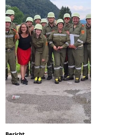
𝗕𝗲𝗿𝗶𝗰𝗵𝘁: