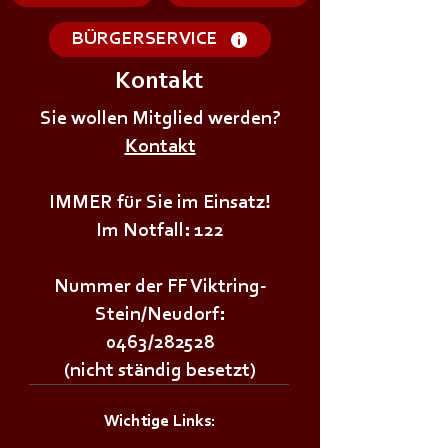
BÜRGERSERVICE
Kontakt
+++𝗘𝗥𝗦𝗧𝗘 - 𝗛𝗜𝗟𝗙𝗘
+++𝗚𝗥𝗨𝗡𝗗𝗔𝗨
𝗞𝗨𝗥𝗦 𝗱𝗲𝗿
Sie wollen Mitglied werden?
𝗜𝗠 𝗕𝗘𝗭𝗜𝗥𝗞++
𝗝𝘂𝗴𝗲𝗻𝗱𝗳𝗲𝘂𝗲𝗿𝘄𝗲𝗵𝗿+++
Kontakt
IMMER für Sie im Einsatz!
Im Notfall: 122
Nummer der FF Viktring-
Stein/Neudorf:
0463/282528
(nicht ständig besetzt)
Wichtige Links: