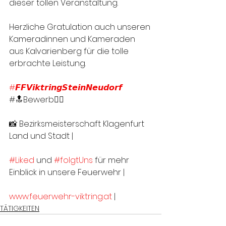
dieser tollen Veranstaltung. 
Herzliche Gratulation auch unseren 
Kameradinnen und Kameraden 
aus Kalvarienberg für die tolle 
erbrachte Leistung.
#𝙁𝙁𝙑𝙞𝙠𝙩𝙧𝙞𝙣𝙜𝙎𝙩𝙚𝙞𝙣𝙉𝙚𝙪𝙙𝙤𝙧𝙛
#🔝Bewerb👍🏻
📸 Bezirksmeisterschaft Klagenfurt 
Land und Stadt |
#Liked
 und 
#folgtUns
 für mehr 
Einblick in unsere Feuerwehr |
www.feuerwehr-viktring.at
 |
TÄTIGKEITEN