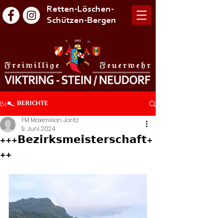
Retten-Löschen-
Schützen-Bergen
Beitrag
BERICHTE
FM Maximilian Jaritz
9. Juni 2024
+++𝗕𝗲𝘇𝗶𝗿𝗸𝘀𝗺𝗲𝗶𝘀𝘁𝗲𝗿𝘀𝗰𝗵𝗮𝗳𝘁+
++