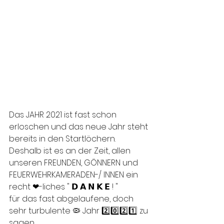
Das JAHR 2021 ist fast schon 
erloschen und das neue Jahr steht 
bereits in den Startlöchern. 
Deshalb ist es an der Zeit, allen 
unseren FREUNDEN, GÖNNERN und 
FEUERWEHRKAMERADEN-/ INNEN ein 
recht ❤-liches " 𝗗 𝗔 𝗡 𝗞 𝗘 ! "
für das fast abgelaufene, doch 
sehr turbulente 🦠 Jahr 2️⃣0️⃣2️⃣1️⃣ zu 
sagen.