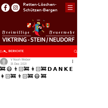
Retten-Löschen-
Schützen-Bergen
Beitrag
BERICHTE
V Noah Weber
31. Dez. 2021
🚒 😷 👨🏻‍🚒 👩🏻‍🚒 𝗗 𝗔 𝗡 𝗞 𝗘
👩🏻‍🚒 👨🏻‍🚒 😷 🚒