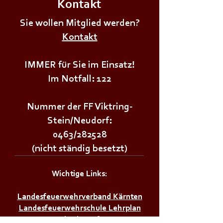
Kontakt
🌲🌳𝗪𝗔𝗟𝗗𝗙𝗘𝗦
𝗡𝗲𝘂𝗱𝗼𝗿𝗳𝗲𝗿𝘄
+++𝗣𝗿𝗲𝗶𝘀𝘀𝗰𝗵𝗻𝗮𝗽𝘀𝘁𝘂𝗿𝗻𝗶𝗲𝗿+++
Sie wollen Mitglied werden?
Kontakt
IMMER für Sie im Einsatz!
Im Notfall: 122
Nummer der FF Viktring-
Stein/Neudorf:
0463/282528
(nicht ständig besetzt)
Wichtige Links:
Landesfeuerwehrverband Kärnten
Landesfeuerwehrschule Lehrplan
Stadt Klagenfurt