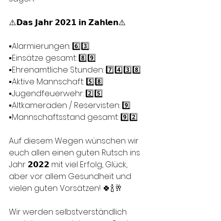
⚠️𝗗𝗮𝘀 𝗝𝗮𝗵𝗿 𝟮𝟬𝟮𝟭 𝗶𝗻 𝗭𝗮𝗵𝗹𝗲𝗻⚠️
▪️Alarmierungen: 6️⃣3️⃣
▪️Einsätze gesamt: 8️⃣9️⃣
▪️Ehrenamtliche Stunden: 7️⃣4️⃣3️⃣8️⃣
▪️Aktive Mannschaft: 5️⃣8️⃣
▪️Jugendfeuerwehr: 2️⃣5️⃣
▪️Altkameraden / Reservisten: 9️⃣
▪️Mannschaftsstand gesamt: 9️⃣2️⃣
Auf diesem Wegen wünschen wir 
euch allen einen guten Rutsch ins 
Jahr 𝟮𝟬𝟮𝟮 mit viel Erfolg, Glück, 
aber vor allem Gesundheit und 
vielen guten Vorsätzen! 🍀🍾🥂
Wir werden selbstverständlich 