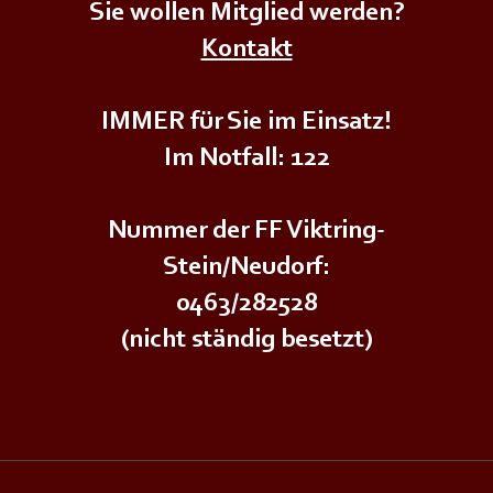
Sie wollen Mitglied werden?
+++𝗘𝗥𝗦𝗧𝗘 - 𝗛𝗜𝗟𝗙𝗘 𝗞𝗨𝗥𝗦
+++𝗚
Kontakt
𝗱𝗲𝗿
𝗜𝗠 
𝗨𝗡𝗚+++
𝗝𝘂𝗴𝗲𝗻𝗱𝗳𝗲𝘂𝗲𝗿𝘄𝗲𝗵𝗿+++
IMMER für Sie im Einsatz!
Im Notfall: 122
Nummer der FF Viktring-
Stein/Neudorf:
0463/282528
(nicht ständig besetzt)