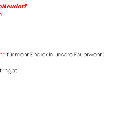
𝙣𝙉𝙚𝙪𝙙𝙤𝙧𝙛
n
ns
 für mehr Einblick in unsere Feuerwehr |
ing.at |