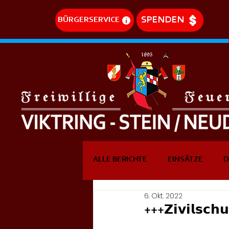
SPENDEN
BÜRGERSERVICE
ALLE BERICHTE
EINSÄTZE
D
6. Okt. 2022
DREHLEITEREINSÄTZE
EVE
+++𝗭𝗶𝘃𝗶𝗹𝘀𝗰𝗵