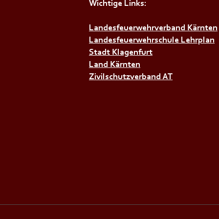
Wichtige Links:
Landesfeuerwehrverband Kärnten
+++𝗚𝗘𝗠𝗘𝗜𝗡𝗦𝗖𝗛𝗔𝗙𝗧𝗦Ü𝗕
Landesfeuerwehrschule Lehrplan
Stadt Klagenfurt
Land Kärnten
Zivilschutzverband AT