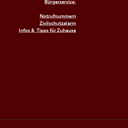
Bürgerservice:
𝗥𝗨𝗡𝗗𝗔𝗨𝗦𝗕𝗜𝗟𝗗𝗨𝗡𝗚
𝗕𝗘𝗭𝗜𝗥𝗞+++
Notrufnummern
Zivilschutzalarm
Infos & Tipps für Zuhause