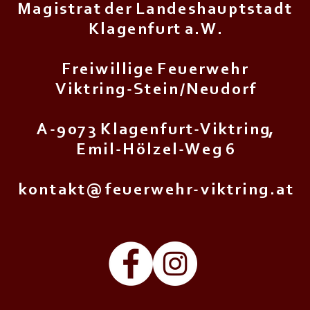
M a g i s t r a t d e r L a n d e s h a u p t s t a d t
K l a g e n f u r t a . W .
F r e i w i l l i g e F e u e r w e h r
V i k t r i n g - S t e i n / N e u d o r f
A - 9 0 7 3 K l a g e n f u r t - V i k t r i n g,
E m i l - H ö l z e l - W e g 6
k o n t a k t @ f e u e r w e h r - v i k t r i n g . a t