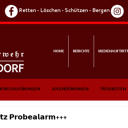
Retten - Löschen - Schützen - Bergen
HOME
BERICHTE
MEDIENAUFTRIT
IENSTAGSÜBUNGEN
JUGENDÜBUNGEN
TÄTIGKEITEN
NTS
IN KÜRZE
𝘁𝘇 𝗣𝗿𝗼𝗯𝗲𝗮𝗹𝗮𝗿𝗺+++