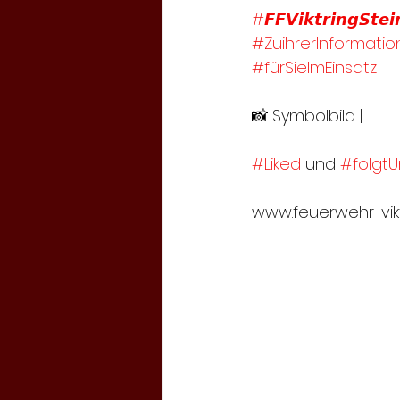
#𝙁𝙁𝙑𝙞𝙠𝙩𝙧𝙞𝙣𝙜𝙎𝙩𝙚𝙞
#ZuihrerInformatio
#fürSieImEinsatz
📸 Symbolbild | 
#Liked
 und 
#folgtU
www.feuerwehr-viktr