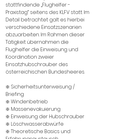
stattfindende „Flughelfer - 
Praxistag“ seitens des KLFV statt. Im 
Detail betrachtet galt es hierbei 
verschiedene Einsatzszenarien 
abzuarbeiten. Im Rahmen dieser 
Tätigkeit übernahmen die 
Flughelfer die Einweisung und 
Koordination zweier 
Einsatzhubschrauber des 
österreichischen Bundesheeres.
❇️ Sicherheitsunterweisung / 
Briefing
❇️ Windenbetrieb
❇️ Massenevakuierung 
❇️ Einweisung der Hubschrauber
❇️ Löschwasserabwürfe 
❇️ Theoretische Basics und 
Erfahrungsaustausch