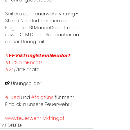
Seitens der Feuerwehr Viktring - 
Stein / Neudorf nahmen die 
Flughelfer BI Manuel Schöffmann 
sowie OLM Daniel Seebacher an 
dieser Übung teil.
#𝙁𝙁𝙑𝙞𝙠𝙩𝙧𝙞𝙣𝙜𝙎𝙩𝙚𝙞𝙣𝙉𝙚𝙪𝙙𝙤𝙧𝙛
#fürSieImEinsatz
#24
/7ImEinsatz
📸 Übungsbilder | 
#Liked
 und 
#folgtUns
 für mehr 
Einblick in unsere Feuerwehr |
www.feuerwehr-viktring.at
 |
TÄTIGKEITEN