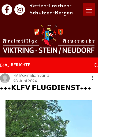
Retten-Löschen-
Schützen-Bergen
Beitrag
BERICHTE
FM Maximilian Jaritz
28. Juni 2024
+++𝗞𝗟𝗙𝗩 𝗙𝗟𝗨𝗚𝗗𝗜𝗘𝗡𝗦𝗧+++