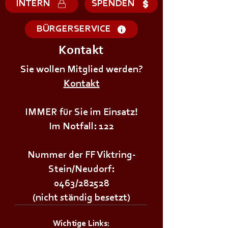
INTERN
SPENDEN
BÜRGERSERVICE
Kontakt
+++𝗘𝗥𝗦𝗧𝗘 - 𝗛𝗜𝗟𝗙𝗘
+++𝗚𝗥𝗨𝗡𝗗𝗔𝗨
𝗞𝗨𝗥𝗦 𝗱𝗲𝗿
Sie wollen Mitglied werden?
𝗜𝗠 𝗕𝗘𝗭𝗜𝗥𝗞++
𝗝𝘂𝗴𝗲𝗻𝗱𝗳𝗲𝘂𝗲𝗿𝘄𝗲𝗵𝗿+++
Kontakt
IMMER für Sie im Einsatz!
Im Notfall: 122
Nummer der FF Viktring-
Stein/Neudorf:
0463/282528
(nicht ständig besetzt)
Wichtige Links: