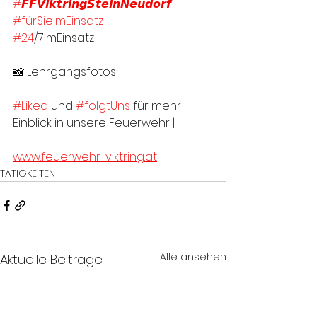
#𝙁𝙁𝙑𝙞𝙠𝙩𝙧𝙞𝙣𝙜𝙎𝙩𝙚𝙞𝙣𝙉𝙚𝙪𝙙𝙤𝙧𝙛
#fürSieImEinsatz
#24
/7ImEinsatz
📸 Lehrgangsfotos |
#Liked
 und 
#folgtUns
 für mehr 
Einblick in unsere Feuerwehr |
www.feuerwehr-viktring.at
 |
TÄTIGKEITEN
Alle ansehen
Aktuelle Beiträge