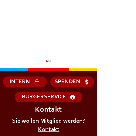
INTERN
SPENDEN
BÜRGERSERVICE
Kontakt
+++𝗘𝗥𝗦𝗧𝗘 - 𝗛𝗜𝗟𝗙𝗘
+++𝗚𝗥𝗨𝗡𝗗𝗔𝗨
𝗞𝗨𝗥𝗦 𝗱𝗲𝗿
Sie wollen Mitglied werden?
𝗜𝗠 𝗕𝗘𝗭𝗜𝗥𝗞++
𝗝𝘂𝗴𝗲𝗻𝗱𝗳𝗲𝘂𝗲𝗿𝘄𝗲𝗵𝗿+++
Kontakt