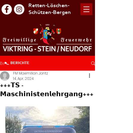
Retten-Löschen-
Schützen-Bergen
Beitrag
BERICHTE
FM Maximilian Jaritz
14. Apr. 2024
+++𝗧𝗦 -
𝗠𝗮𝘀𝗰𝗵𝗶𝗻𝗶𝘀𝘁𝗲𝗻𝗹𝗲𝗵𝗿𝗴𝗮𝗻𝗴+++