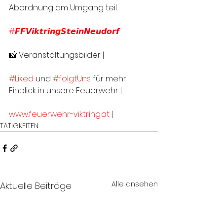
Abordnung am Umgang teil. 
#𝙁𝙁𝙑𝙞𝙠𝙩𝙧𝙞𝙣𝙜𝙎𝙩𝙚𝙞𝙣𝙉𝙚𝙪𝙙𝙤𝙧𝙛
📸 Veranstaltungsbilder | 
#Liked
 und 
#folgtUns
 für mehr 
Einblick in unsere Feuerwehr |
www.feuerwehr-viktring.at
 |
TÄTIGKEITEN
Alle ansehen
Aktuelle Beiträge