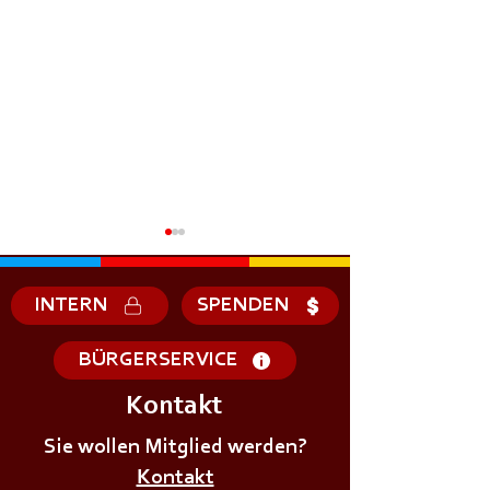
INTERN
SPENDEN
BÜRGERSERVICE
Kontakt
+++𝗘𝗥𝗦𝗧𝗘 - 𝗛𝗜𝗟𝗙𝗘
+++𝗚𝗥𝗨𝗡𝗗𝗔𝗨
𝗞𝗨𝗥𝗦 𝗱𝗲𝗿
Sie wollen Mitglied werden?
𝗜𝗠 𝗕𝗘𝗭𝗜𝗥𝗞++
𝗝𝘂𝗴𝗲𝗻𝗱𝗳𝗲𝘂𝗲𝗿𝘄𝗲𝗵𝗿+++
Kontakt