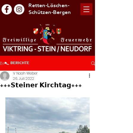
Retten-Löschen-
Schützen-Bergen
Beitrag
BERICHTE
V Noah Weber
26. Juli 2022
+++𝗦𝘁𝗲𝗶𝗻𝗲𝗿 𝗞𝗶𝗿𝗰𝗵𝘁𝗮𝗴+++