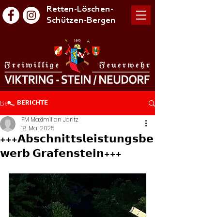
Retten-Löschen-
Schützen-Bergen
Beitrag
BERICHTE
FM Maximilian Jaritz
18. Mai 2025
+++𝗔𝗯𝘀𝗰𝗵𝗻𝗶𝘁𝘁𝘀𝗹𝗲𝗶𝘀𝘁𝘂𝗻𝗴𝘀𝗯𝗲
𝘄𝗲𝗿𝗯 𝗚𝗿𝗮𝗳𝗲𝗻𝘀𝘁𝗲𝗶𝗻+++