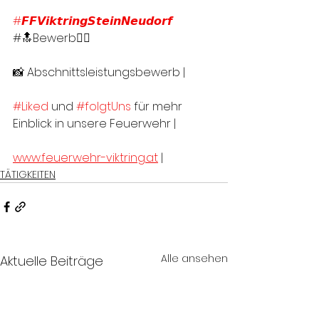
#𝙁𝙁𝙑𝙞𝙠𝙩𝙧𝙞𝙣𝙜𝙎𝙩𝙚𝙞𝙣𝙉𝙚𝙪𝙙𝙤𝙧𝙛
#🔝Bewerb👍🏻
📸 Abschnittsleistungsbewerb |
#Liked
 und 
#folgtUns
 für mehr 
Einblick in unsere Feuerwehr |
www.feuerwehr-viktring.at
 |
TÄTIGKEITEN
Alle ansehen
Aktuelle Beiträge