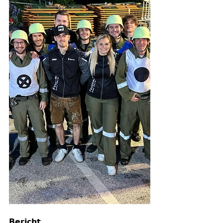
𝗕𝗲𝗿𝗶𝗰𝗵𝘁: