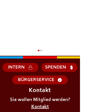
INTERN
SPENDEN
BÜRGERSERVICE
Kontakt
+++𝗘𝗥𝗦𝗧𝗘 - 𝗛𝗜𝗟𝗙𝗘
+++𝗚𝗥𝗨𝗡𝗗𝗔𝗨
𝗞𝗨𝗥𝗦 𝗱𝗲𝗿
Sie wollen Mitglied werden?
𝗜𝗠 𝗕𝗘𝗭𝗜𝗥𝗞++
𝗝𝘂𝗴𝗲𝗻𝗱𝗳𝗲𝘂𝗲𝗿𝘄𝗲𝗵𝗿+++
Kontakt