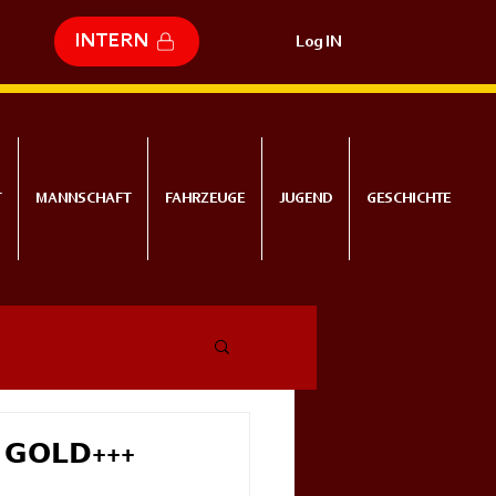
INTERN
Log IN
T
MANNSCHAFT
FAHRZEUGE
JUGEND
GESCHICHTE
𝗻 𝗚𝗢𝗟𝗗+++