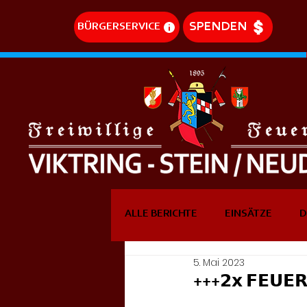
SPENDEN
BÜRGERSERVICE
ALLE BERICHTE
EINSÄTZE
D
5. Mai 2023
DREHLEITEREINSÄTZE
EVE
+++𝟮𝘅 𝗙𝗘𝗨𝗘𝗥