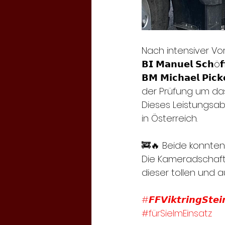
Nach intensiver Vo
𝗕𝗜 𝗠𝗮𝗻𝘂𝗲𝗹 𝗦𝗰𝗵ö
𝗕𝗠 𝗠𝗶𝗰𝗵𝗮𝗲𝗹 𝗣𝗶𝗰𝗸
der Prüfung um da
Dieses Leistungsab
in Österreich.
🚒🔥 Beide konnten
Die Kameradschaft d
dieser tollen und 
#𝙁𝙁𝙑𝙞𝙠𝙩𝙧𝙞𝙣𝙜𝙎𝙩𝙚𝙞
#fürSieImEinsatz