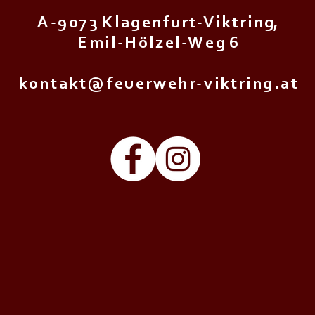
A - 9 0 7 3 K l a g e n f u r t - V i k t r i n g,
E m i l - H ö l z e l - W e g 6
k o n t a k t @ f e u e r w e h r - v i k t r i n g . a t