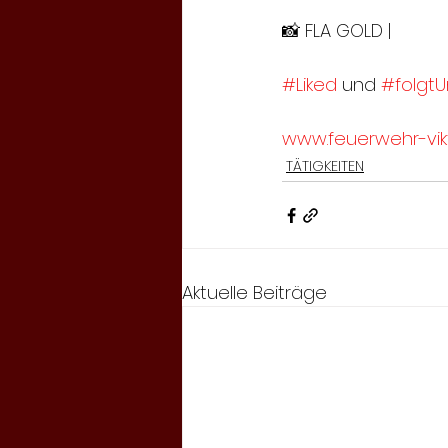
📸 FLA GOLD |
#Liked
 und 
#folgtU
www.feuerwehr-vikt
TÄTIGKEITEN
Aktuelle Beiträge