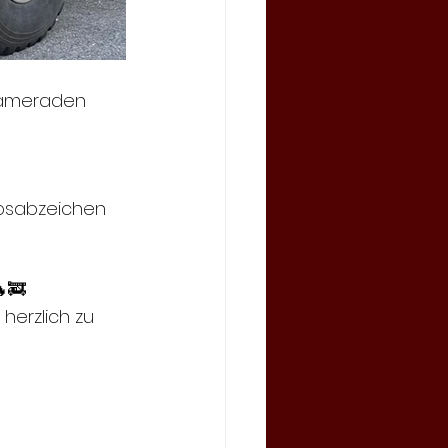
 Kameraden 
rbsabzeichen 
🚒 
herzlich zu 