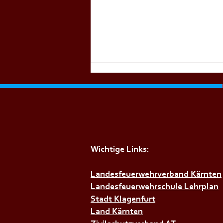
Wichtige Links:
Landesfeuerwehrverband Kärnten
+++𝗚𝗘𝗠𝗘𝗜𝗡𝗦𝗖𝗛𝗔𝗙𝗧𝗦Ü𝗕
Landesfeuerwehrschule Lehrplan
Stadt Klagenfurt
Land Kärnten