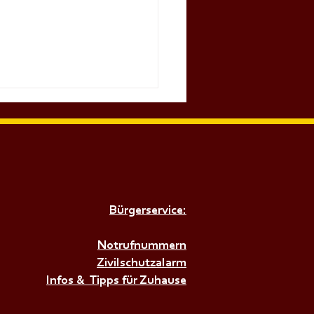
Bürgerservice:
𝗥𝗨𝗡𝗗𝗔𝗨𝗦𝗕𝗜𝗟𝗗𝗨𝗡𝗚
𝗕𝗘𝗭𝗜𝗥𝗞+++
Notrufnummern
Zivilschutzalarm
Infos & Tipps für Zuhause