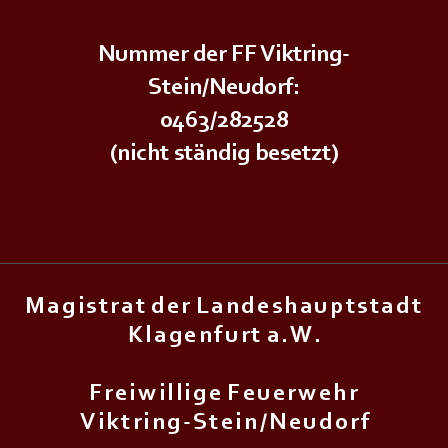
Nummer der FF Viktring-
Stein/Neudorf:
0463/282528
(nicht ständig besetzt)
M a g i s t r a t d e r L a n d e s h a u p t s t a d t
K l a g e n f u r t a . W .
F r e i w i l l i g e F e u e r w e h r
V i k t r i n g - S t e i n / N e u d o r f