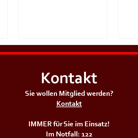
Kontakt
Sie wollen Mitglied werden?
+++𝗘𝗥𝗦𝗧𝗘 - 𝗛𝗜𝗟𝗙𝗘 𝗞𝗨𝗥𝗦
+++𝗚
Kontakt
𝗱𝗲𝗿
𝗜𝗠 
𝗨𝗡𝗚+++
𝗝𝘂𝗴𝗲𝗻𝗱𝗳𝗲𝘂𝗲𝗿𝘄𝗲𝗵𝗿+++
IMMER für Sie im Einsatz!
Im Notfall: 122