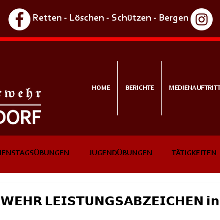
Retten - Löschen - Schützen - Bergen
HOME
BERICHTE
MEDIENAUFTRIT
IENSTAGSÜBUNGEN
JUGENDÜBUNGEN
TÄTIGKEITEN
NTS
IN KÜRZE
𝗪𝗘𝗛𝗥 𝗟𝗘𝗜𝗦𝗧𝗨𝗡𝗚𝗦𝗔𝗕𝗭𝗘𝗜𝗖𝗛𝗘𝗡 𝗶