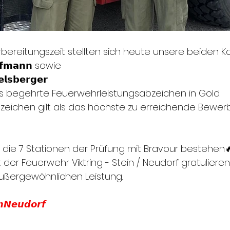
rbereitungszeit stellten sich heute unsere beiden
𝗳𝗳𝗺𝗮𝗻𝗻 sowie 
𝗹𝘀𝗯𝗲𝗿𝗴𝗲𝗿
s begehrte Feuerwehrleistungsabzeichen in Gold. 
zeichen gilt als das höchste zu erreichende Bewe
 die 7 Stationen der Prüfung mit Bravour bestehen
er Feuerwehr Viktring - Stein / Neudorf gratulieren 
außergewöhnlichen Leistung.
𝙣𝙉𝙚𝙪𝙙𝙤𝙧𝙛