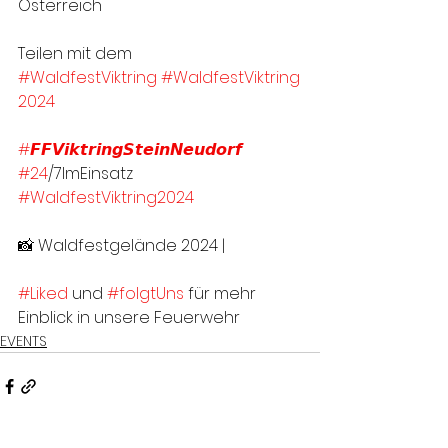
Österreich
Teilen mit dem 
#WaldfestViktring
#WaldfestViktring
2024
#𝙁𝙁𝙑𝙞𝙠𝙩𝙧𝙞𝙣𝙜𝙎𝙩𝙚𝙞𝙣𝙉𝙚𝙪𝙙𝙤𝙧𝙛
#24
/7ImEinsatz
#WaldfestViktring2024
📸 Waldfestgelände 2024 |
#Liked
 und 
#folgtUns
 für mehr 
Einblick in unsere Feuerwehr
EVENTS