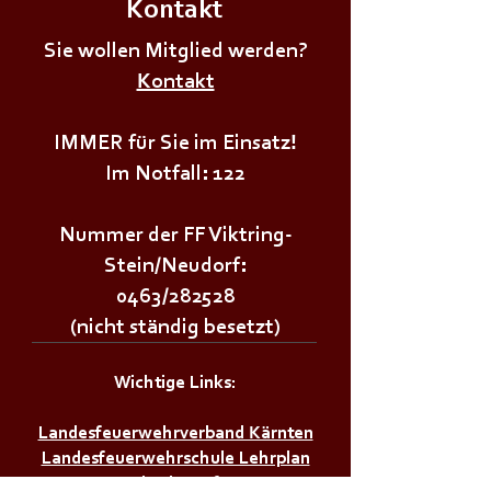
Kontakt
🌲🌳𝗪𝗔𝗟𝗗𝗙𝗘𝗦
𝗡𝗲𝘂𝗱𝗼𝗿𝗳𝗲𝗿𝘄
+++𝗣𝗿𝗲𝗶𝘀𝘀𝗰𝗵𝗻𝗮𝗽𝘀𝘁𝘂𝗿𝗻𝗶𝗲𝗿+++
Sie wollen Mitglied werden?
Kontakt
IMMER für Sie im Einsatz!
Im Notfall: 122
Nummer der FF Viktring-
Stein/Neudorf:
0463/282528
(nicht ständig besetzt)
Wichtige Links:
Landesfeuerwehrverband Kärnten
Landesfeuerwehrschule Lehrplan
Stadt Klagenfurt