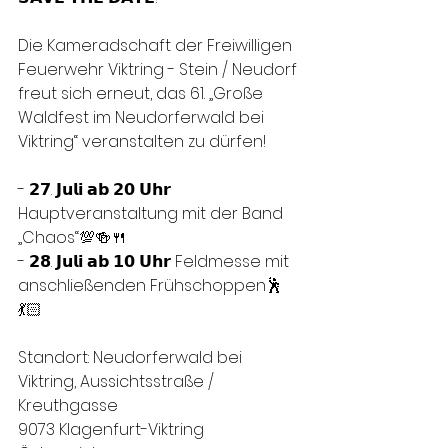
Die Kameradschaft der Freiwilligen 
Feuerwehr Viktring - Stein / Neudorf 
freut sich erneut, das 61. „Große 
Waldfest im Neudorferwald bei 
Viktring“ veranstalten zu dürfen!
- 𝟮𝟳. 𝗝𝘂𝗹𝗶 𝗮𝗯 𝟮𝟬 𝗨𝗵𝗿 
Hauptveranstaltung mit der Band 
„Chaos“💯🍻🍴
- ⁠𝟮𝟴. 𝗝𝘂𝗹𝗶 𝗮𝗯 𝟭𝟬 𝗨𝗵𝗿 Feldmesse mit 
anschließenden Frühschoppen🕺
💃🏻
Standort: Neudorferwald bei 
Viktring, Aussichtsstraße / 
Kreuthgasse
9073 Klagenfurt-Viktring