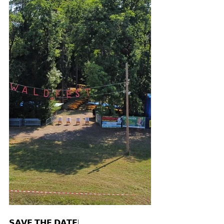
𝗦𝗔𝗩𝗘 𝗧𝗛𝗘 𝗗𝗔𝗧𝗘!