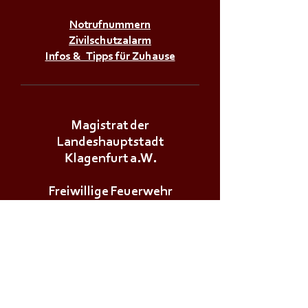
Notrufnummern
Zivilschutzalarm
Infos & Tipps für Zuhause
M a g i s t r a t d e r
L a n d e s h a u p t s t a d t
K l a g e n f u r t a . W .
F r e i w i l l i g e F e u e r w e h r
V i k t r i n g - S t e i n /
N e u d o r f
A - 9 0 7 3
K l a g e n f u r t - V i k t r i n g,
E m i l - H ö l z l - W e g 6