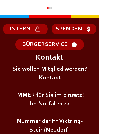
INTERN
SPENDEN
BÜRGERSERVICE
Kontakt
🌲🌳𝗪𝗔𝗟𝗗𝗙𝗘𝗦
𝗡𝗲𝘂𝗱𝗼𝗿𝗳𝗲𝗿𝘄
+++𝗣𝗿𝗲𝗶𝘀𝘀𝗰𝗵𝗻𝗮𝗽𝘀𝘁𝘂𝗿𝗻𝗶𝗲𝗿+++
Sie wollen Mitglied werden?
Kontakt
IMMER für Sie im Einsatz!
Im Notfall: 122
Nummer der FF Viktring-
Stein/Neudorf:
0463/282528