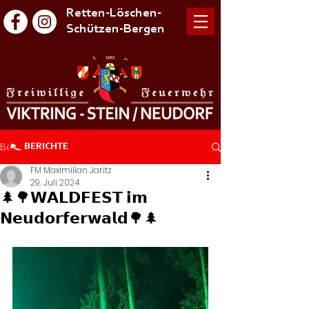
Retten-Löschen-
Schützen-Bergen
Beitrag
BERICHTE
FM Maximilian Jaritz
29. Juli 2024
🌲🌳𝗪𝗔𝗟𝗗𝗙𝗘𝗦𝗧 𝗶𝗺
𝗡𝗲𝘂𝗱𝗼𝗿𝗳𝗲𝗿𝘄𝗮𝗹𝗱🌳🌲