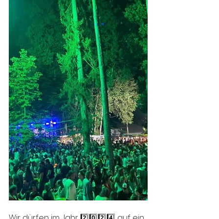
Wir dürfen im Jahr 2️⃣0️⃣2️⃣4️⃣ auf ein 