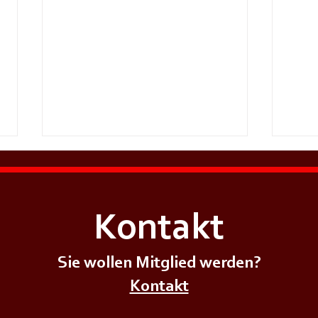
Kontakt
Sie wollen Mitglied werden?
+++𝗦𝗜𝗥𝗘𝗡𝗘𝗡𝗔𝗟𝗔𝗥𝗠+++
+++𝗦
Kontakt