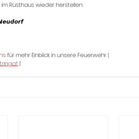
 im Rüsthaus wieder herstellen.
𝙉𝙚𝙪𝙙𝙤𝙧𝙛
ns
 für mehr Einblick in unsere Feuerwehr |
ring.at
 |