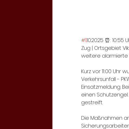
#1
.10.2025 ⏰: 10:55 U
Zug | Ortsgebiet Vik
weitere alarmiert
Kurz vor 11:00 Uhr
Verkehrsunfall - PK
Einsatzmeldung. B
einen Schutzengel.
gestreift.
Die Maßnahmen an d
Sicherungsarbeiten.