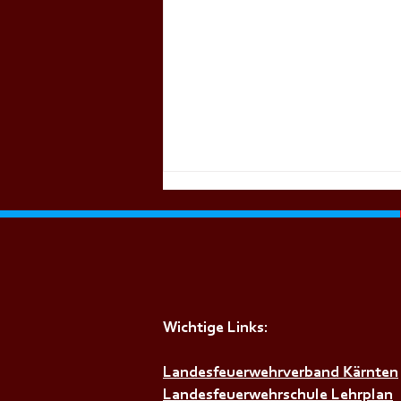
Wichtige Links:
+++𝗦𝗜𝗥𝗘𝗡𝗘𝗡𝗔𝗟𝗔𝗥𝗠+++
Landesfeuerwehrverband Kärnten
Landesfeuerwehrschule Lehrplan