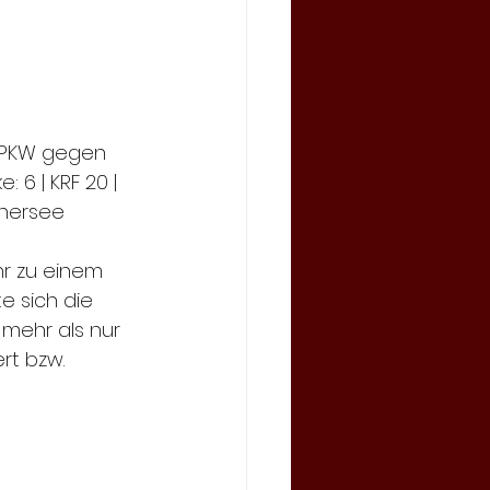
3 | PKW gegen 
: 6 | KRF 20 | 
thersee
r zu einem 
e sich die 
mehr als nur 
rt bzw. 