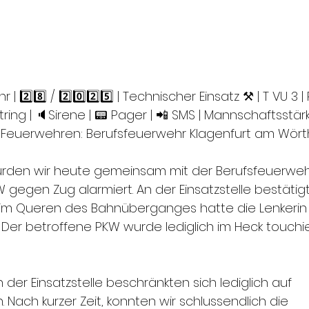
hr | 2️⃣8️⃣ / 2️⃣0️⃣2️⃣5️⃣ | Technischer Einsatz ⚒ | T VU 
tring | 🔈Sirene | 📟 Pager | 📲 SMS | Mannschaftsstärke
e Feuerwehren: Berufsfeuerwehr Klagenfurt am Wör
 wurden wir heute gemeinsam mit der Berufsfeuerweh
W gegen Zug alarmiert. An der Einsatzstelle bestätigt
eim Queren des Bahnüberganges hatte die Lenkerin 
 Der betroffene PKW wurde lediglich im Heck touchie
er Einsatzstelle beschränkten sich lediglich auf 
 Nach kurzer Zeit, konnten wir schlussendlich die 