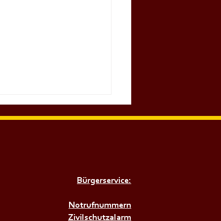
Bürgerservice:
𝗜𝗥𝗘𝗡𝗘𝗡𝗔𝗟𝗔𝗥𝗠+++
Notrufnummern
Zivilschutzalarm