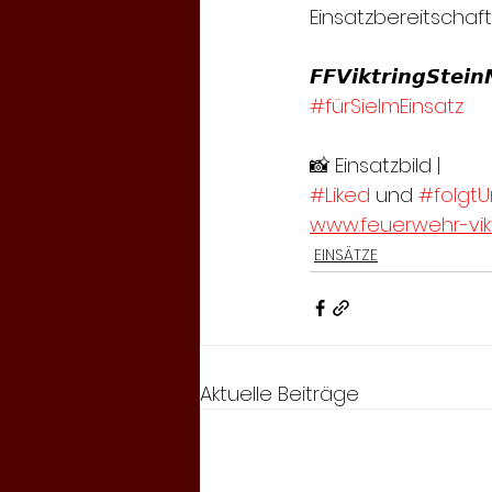
Einsatzbereitschaft
𝙁𝙁𝙑𝙞𝙠𝙩𝙧𝙞𝙣𝙜𝙎𝙩𝙚𝙞𝙣
#fürSieImEinsatz
📸 Einsatzbild |
#Liked
 und 
#folgtU
www.feuerwehr-vikt
EINSÄTZE
Aktuelle Beiträge