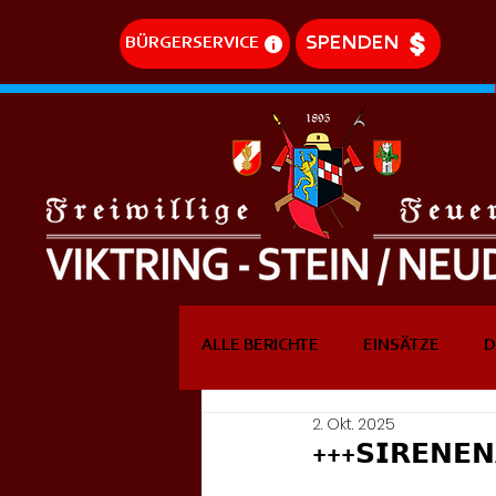
SPENDEN
BÜRGERSERVICE
ALLE BERICHTE
EINSÄTZE
D
2. Okt. 2025
DREHLEITEREINSÄTZE
EVE
+++𝗦𝗜𝗥𝗘𝗡𝗘