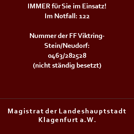
IMMER für Sie im Einsatz!
Im Notfall: 122
Nummer der FF Viktring-
Stein/Neudorf:
0463/282528
(nicht ständig besetzt)
M a g i s t r a t d e r L a n d e s h a u p t s t a d t
K l a g e n f u r t a . W .