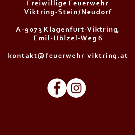
F r e i w i l l i g e F e u e r w e h r
V i k t r i n g - S t e i n / N e u d o r f
A - 9 0 7 3 K l a g e n f u r t - V i k t r i n g,
E m i l - H ö l z e l - W e g 6
k o n t a k t @ f e u e r w e h r - v i k t r i n g . a t