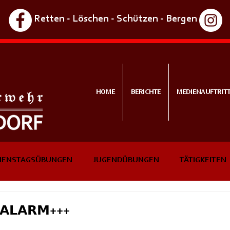
Retten - Löschen - Schützen - Bergen
HOME
BERICHTE
MEDIENAUFTRIT
IENSTAGSÜBUNGEN
JUGENDÜBUNGEN
TÄTIGKEITEN
NTS
IN KÜRZE
𝗔𝗟𝗔𝗥𝗠+++