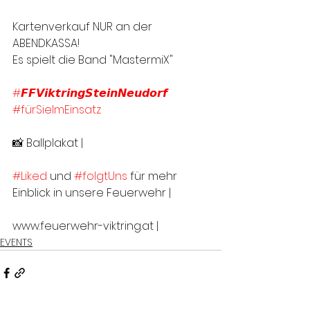
Kartenverkauf NUR an der 
ABENDKASSA!
Es spielt die Band "MastermiX"
#𝙁𝙁𝙑𝙞𝙠𝙩𝙧𝙞𝙣𝙜𝙎𝙩𝙚𝙞𝙣𝙉𝙚𝙪𝙙𝙤𝙧𝙛
#fürSieImEinsatz
📸 Ballplakat | 
#Liked
 und 
#folgtUns
 für mehr 
Einblick in unsere Feuerwehr |
www.feuerwehr-viktring.at |
EVENTS