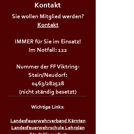
Kontakt
🌲🌳𝗪𝗔𝗟𝗗𝗙𝗘𝗦
𝗡𝗲𝘂𝗱𝗼𝗿𝗳𝗲𝗿𝘄
+++𝗣𝗿𝗲𝗶𝘀𝘀𝗰𝗵𝗻𝗮𝗽𝘀𝘁𝘂𝗿𝗻𝗶𝗲𝗿+++
Sie wollen Mitglied werden?
Kontakt
IMMER für Sie im Einsatz!
Im Notfall: 122
Nummer der FF Viktring-
Stein/Neudorf:
0463/282528
(nicht ständig besetzt)
Wichtige Links:
Landesfeuerwehrverband Kärnten
Landesfeuerwehrschule Lehrplan