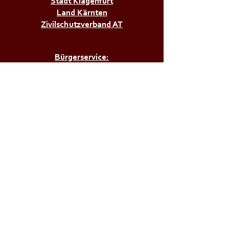
Stadt Klagenfurt
Land Kärnten
Zivilschutzverband AT
Bürgerservice:
Notrufnummern
Zivilschutzalarm
Infos & Tipps für Zuhause
M a g i s t r a t d e r
L a n d e s h a u p t s t a d t
K l a g e n f u r t a . W .
F r e i w i l l i g e F e u e r w e h r
V i k t r i n g - S t e i n /