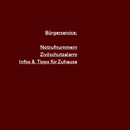
Bürgerservice:
𝗥𝗨𝗡𝗗𝗔𝗨𝗦𝗕𝗜𝗟𝗗𝗨𝗡𝗚
𝗕𝗘𝗭𝗜𝗥𝗞+++
Notrufnummern
Zivilschutzalarm
Infos & Tipps für Zuhause