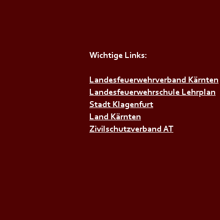
Wichtige Links:
Landesfeuerwehrverband Kärnten
+++𝗚𝗘𝗠𝗘𝗜𝗡𝗦𝗖𝗛𝗔𝗙𝗧𝗦Ü𝗕
Landesfeuerwehrschule Lehrplan
Stadt Klagenfurt
Land Kärnten
Zivilschutzverband AT