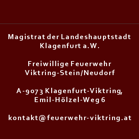
M a g i s t r a t d e r L a n d e s h a u p t s t a d t
K l a g e n f u r t a . W .
F r e i w i l l i g e F e u e r w e h r
V i k t r i n g - S t e i n / N e u d o r f
A - 9 0 7 3 K l a g e n f u r t - V i k t r i n g,
E m i l - H ö l z e l - W e g 6
k o n t a k t @ f e u e r w e h r - v i k t r i n g . a t