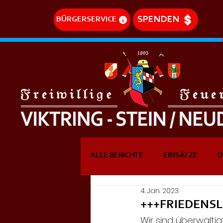
SPENDEN
BÜRGERSERVICE
ALLE BERICHTE
EINSÄTZE
D
4. Jan. 2023
DREHLEITEREINSÄTZE
EVE
+++FRIEDENSL
Wir sind überwältig