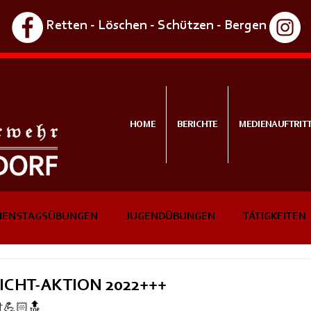
Retten - Löschen - Schützen - Bergen
HOME
BERICHTE
MEDIENAUFTRIT
IENSTAGSÜBUNGEN
JUGENDÜBUNGEN
TÄTIGKEITEN
NTS
IN KÜRZE
ICHT-AKTION 2022+++
t💪🏻🔝