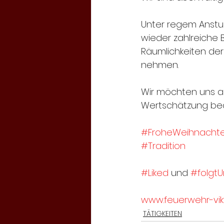
Unter regem Anstur
wieder zahlreiche B
Räumlichkeiten der 
nehmen.
Wir möchten uns au
Wertschätzung be
#FroheWeihnacht
#Tradition
#Liked
 und 
#folgtU
www.feuerwehr-vikt
TÄTIGKEITEN