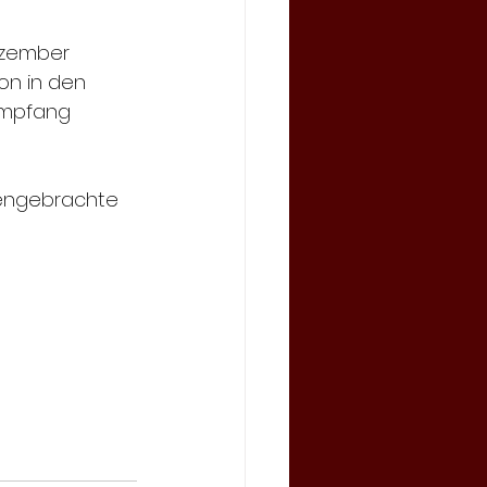
ezember 
on in den 
 Empfang 
gengebrachte 