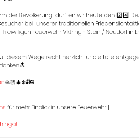
m der Bevölkerung  durften wir heute den 2️⃣4️⃣. D
esucher bei  unserer traditionellen Friedenslichtakti
 Freiwilligen Feuerwehr Viktring - Stein / Neudorf in
f diesem Wege recht herzlich für die tolle entge
danken.🔝
en
🙏🏻🎄❄️🕯🚒
ns
 für mehr Einblick in unsere Feuerwehr |
ring.at
 |