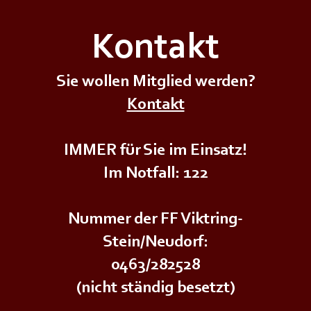
Kontakt
Sie wollen Mitglied werden?
+++𝗘𝗥𝗦𝗧𝗘 - 𝗛𝗜𝗟𝗙𝗘 𝗞𝗨𝗥𝗦
+++𝗚
Kontakt
𝗱𝗲𝗿
𝗜𝗠 
𝗨𝗡𝗚+++
𝗝𝘂𝗴𝗲𝗻𝗱𝗳𝗲𝘂𝗲𝗿𝘄𝗲𝗵𝗿+++
IMMER für Sie im Einsatz!
Im Notfall: 122
Nummer der FF Viktring-
Stein/Neudorf:
0463/282528
(nicht ständig besetzt)